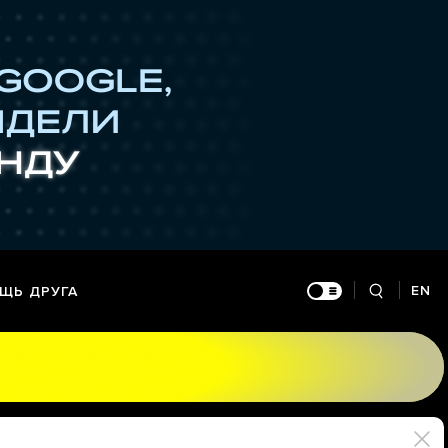
EN
ЩЬ ДРУГА