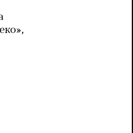
а
еко»,