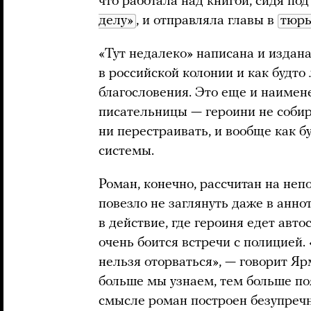
что работала над книгой, сидя п
делу»
, и отправляла главы в
тюрь
«Тут недалеко» написана и издан
в российской колонии и как будто
благословения. Это еще и наимен
писательницы — героини не собир
ни перестраивать, и вообще как б
системы.
Роман, конечно, рассчитан на неп
повезло не заглянуть даже в аннот
в действие, где героиня едет авт
очень боится встречи с полицией. 
нельзя оторваться», — говорит Яр
больше мы узнаем, тем больше поя
смысле роман построен безупречн