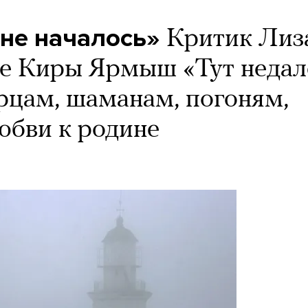
«не началось»
Критик Лиз
е Киры Ярмыш «Тут недал
арцам, шаманам, погоням,
юбви к родине