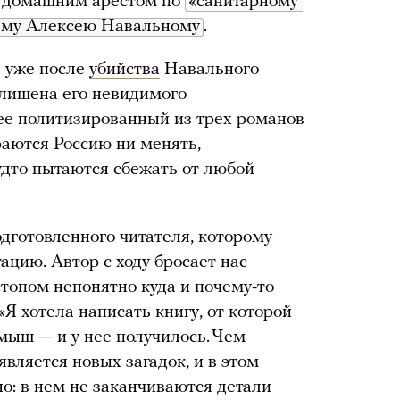
од домашним арестом по
«санитарному 
му Алексею Навальному
.
а уже после
убийства
Навального
 лишена его невидимого
ее политизированный из трех романов
аются Россию ни менять,
удто пытаются сбежать от любой
одготовленного читателя, которому
ацию. Автор с ходу бросает нас
остопом непонятно куда и почему-то
«Я хотела написать книгу, от которой
мыш — и у нее получилось. Чем
вляется новых загадок, и в этом
о: в нем не заканчиваются детали