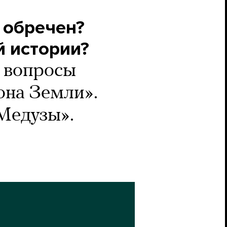
 обречен?
й истории?
и вопросы
рона Земли».
«Медузы».