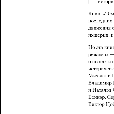
истори
Книга «Тем
последних 
движения о
империи, к
Но эта кни
режимах — 
о поэтах и
историческ
Михаил и Р
Владимир 
и Наталья 
Боннэр, Се
Виктор Цой