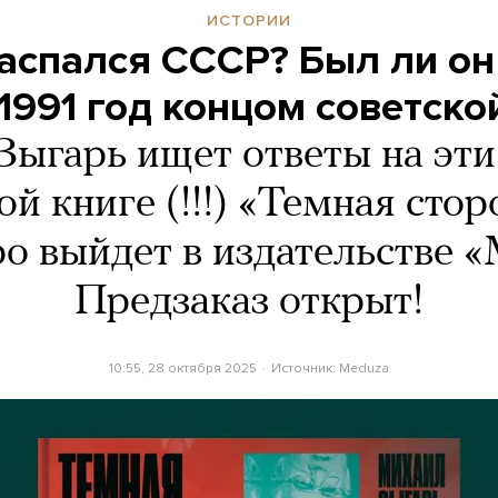
ИСТОРИИ
аспался СССР? Был ли он
 1991 год концом советско
ыгарь ищет ответы на эт
ой книге (!!!) «Темная сто
о выйдет в издательстве 
Предзаказ открыт!
10:55, 28 октября 2025
Источник:
Meduza