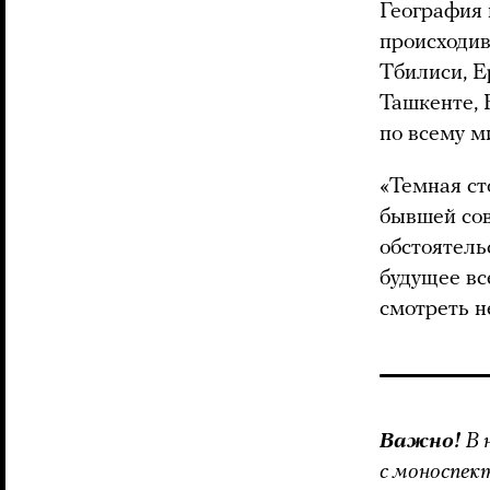
География 
происходив
Тбилиси, Е
Ташкенте, 
по всему м
«Темная ст
бывшей сов
обстоятельс
будущее вс
смотреть н
Важно!
В 
с моноспек