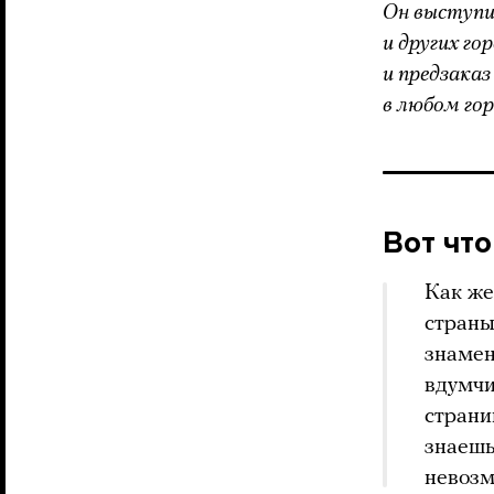
Он выступи
и других го
и предзаказ
в любом гор
Вот чт
Как же
страны
знамен
вдумчи
страни
знаешь
невозм