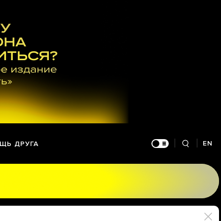
EN
ЩЬ ДРУГА