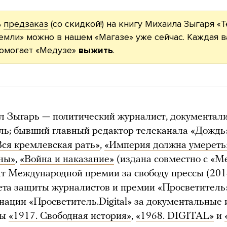
ь
предзаказ
(со скидкой!) на книгу Михаила Зыгаря «
емли» можно в нашем «Магазе» уже сейчас. Каждая 
помогает «Медузе»
выжить
.
 Зыгарь — политический журналист, документали
ль; бывший главный редактор телеканала «Дождь
Вся кремлевская рать»
,
«Империя должна умереть
ны»
,
«Война и наказание»
(издана совместно с «Ме
т Международной премии за свободу прессы (201
та защиты журналистов и премии «Просветитель
нации «Просветитель.Digital» за документальные 
ты
«1917. Свободная история»
,
«1968. DIGITAL»
и