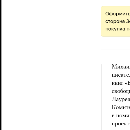
Оформит
сторона З
покупка 
Михаил
писате
книг
«
свобод
Лауреа
Комите
в номи
проек