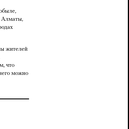
обыле,
, Алматы,
родах
ны жителей
х
м, что
 него можно