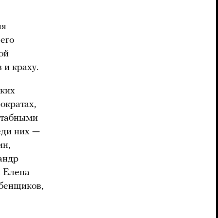
ия
 его
ой
 и краху.
ских
ократах,
сштабными
еди них —
ин,
андр
и Елена
бенщиков,