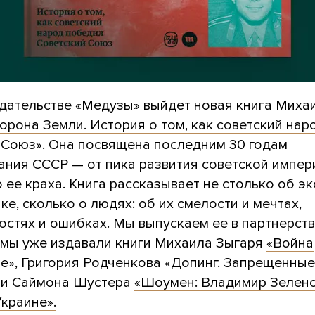
здательстве «Медузы» выйдет новая книга Миха
орона Земли. История о том, как советский на
 Союз»
. Она посвящена последним 30 годам
ания СССР — от пика развития советской импер
 ее краха. Книга рассказывает не столько об э
ке, сколько о людях: об их смелости и мечтах,
остях и ошибках. Мы выпускаем ее в партнерстве
 мы уже издавали книги Михаила Зыгаря
«Война
ие»
, Григория Родченкова
«Допинг. Запрещенные
и Саймона Шустера
«Шоумен: Владимир Зелен
Украине».