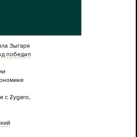
ила Зыгаря
род победил
ии
кономике
 с Zygaro,
ский