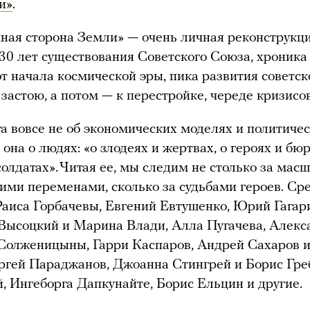
и»
.
ная сторона Земли» — очень личная реконструкц
30 лет существования Советского Союза, хроника
т начала космической эры, пика развития советск
 застою, а потом — к перестройке, череде кризисов
га вовсе не об экономических моделях и политиче
она о людях: «о злодеях и жертвах, о героях и бюр
 солдатах». Читая ее, мы следим не столько за ма
ими переменами, сколько за судьбами героев. Ср
аиса Горбачевы, Евгений Евтушенко, Юрий Гагар
Высоцкий и Марина Влади, Алла Пугачева, Алекс
Солженицыны, Гарри Каспаров, Андрей Сахаров 
ргей Параджанов, Джоанна Стингрей и Борис Гре
, Ингеборга Дапкунайте, Борис Ельцин и другие.