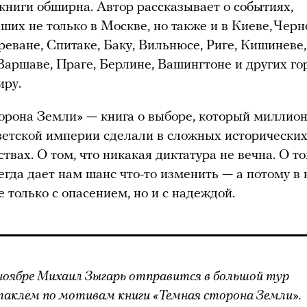
книги обширна. Автор рассказывает о событиях,
ших не только в Москве, но также и в Киеве, Черн
реване, Спитаке, Баку, Вильнюсе, Риге, Кишиневе
Варшаве, Праге, Берлине, Вашингтоне и других го
иру.
орона Земли» — книга о выборе, который миллио
етской империи сделали в сложных исторически
твах. О том, что никакая диктатура не вечна. О то
егда дает нам шанс что-то изменить — а потому в
е только с опасением, но и с надеждой.
ноябре Михаил Зыгарь отправится в большой тур
таклем по мотивам книги «Темная сторона Земли».