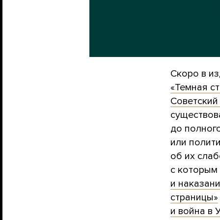
Скоро в и
«Темная ст
Советский
существов
до полного
или полити
об их слаб
с которым
и наказан
страницы»
и война в 