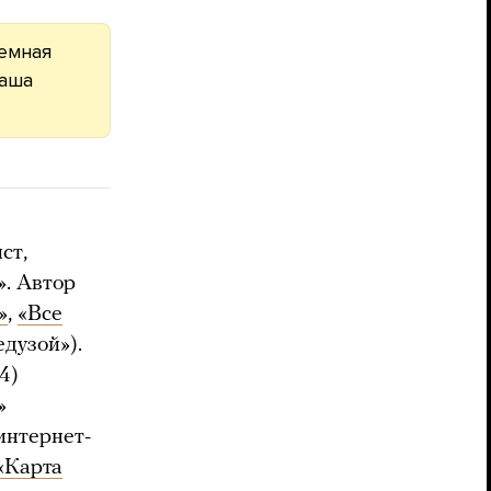
Темная
ваша
ст,
». Автор
»
,
«Все
дузой»).
4)
»
интернет-
«Карта