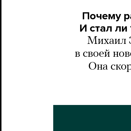
Почему р
И стал ли
Михаил З
в своей нов
Она скор