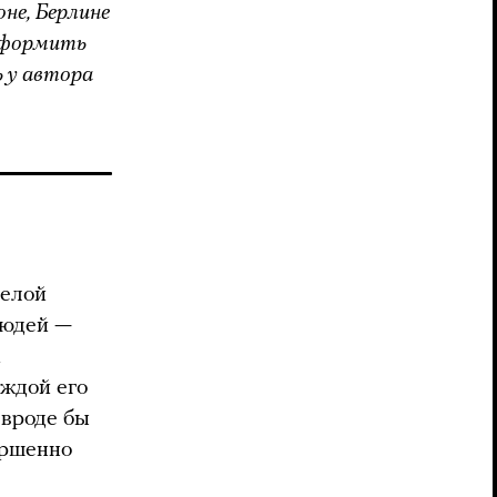
не, Берлине
оформить
ь у автора
целой
людей —
х
аждой его
 вроде бы
ершенно