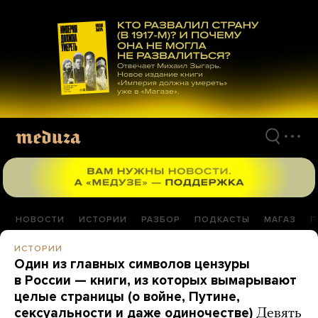
Перейти
к
материалам
НОВОСТИ
ИСТОРИИ
РАЗБОР
ПОДКАСТЫ
МАГАЗ
П
ИСТОРИИ
Один из главных символов цензуры
в России — книги, из которых вымарывают
целые страницы (о войне, Путине,
сексуальности и даже одиночестве)
Девять