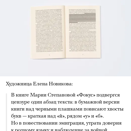
Художница Елена Новикова:
В книге Марии Степановой «Фокус» подвергся
цензуре один абзац текста: в бумажной версии
книги над черными плашками повисают хвосты
букв — краткая над «й», рядом «у» и «б».
Но в повествовании эмиграция, утрата доверия
к родному языку и наблюдение за войной