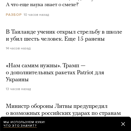
А что еще наука знает о смехе?
10 часов назад
РАЗБОР
В Таиланде ученик открыл стрельбу в школе
и убил шесть человек. Еще 15 ранены
14 часов назад
«Нам самим нужны». Трамп —
о дополнительных ракетах Patriot для
Украины
13 часов назад
Министр обороны Литвы предупредил
о возможных российских ударах по странам
Балтийского региона с помощью
МЫ ИСПОЛЬЗУЕМ КУКИ!
ЧТО ЭТО ЗНАЧИТ?
захваченных украинских дронов