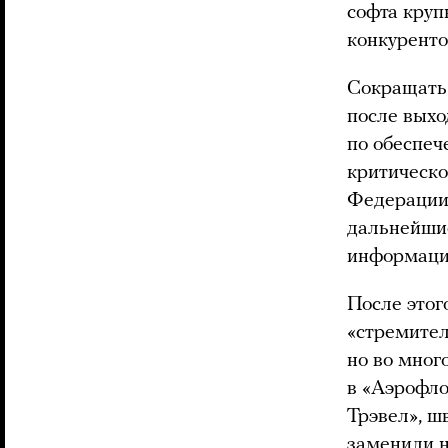
софта круп
конкурент
Сокращать 
после выхо
по обеспеч
критическ
Федерации»
дальнейшие
информацио
После этог
«стремител
но во мног
в «Аэрофло
Трэвел», 
заменили н