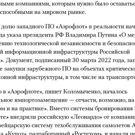
ными компаниями, которым нужно было оставать
оспособными на мировом рынке.
долю западного ПО «Аэрофлот» в реальности нач
да указа президента РФ Владимира Путина «О м
ению технологической независимости и безопасно
ой информационной инфраструктуры Российской
. Документ, подписанный 30 марта 2022 года, за
 закупки зарубежного ПО на объектах критическ
нной инфраструктуры, в том числе на транспорте
о в «Аэрофлоте», пишет Коломыченко, началось
ьное импортозамещение — отчасти, возможно, на 
ом и на практике». Вместо системы бронирования 
те» внедрили российскую «Леонардо» от компани
швейцарскую систему техобслуживания самолетов
а «Купол», разработанный «Ростехом», и начали п