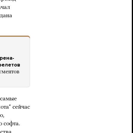
ачал
здана
рена-
ерелетов
ументов
 самые
ота“ сейчас
о,
 софта.
рства