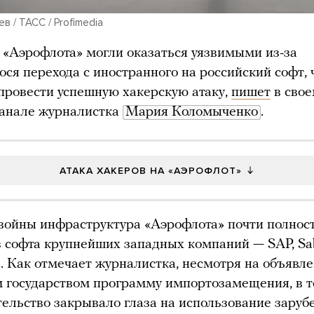
в / ТАСС / Profimedia
 «Аэрофлота» могли оказаться уязвимыми из-за
ося перехода с иностранного на российский софт, 
провести успешную хакерскую атаку,
пишет
в сво
канале журналистка
Мария Коломыченко
.
АТАКА ХАКЕРОВ НА «АЭРОФЛОТ»
войны инфраструктура «Аэрофлота» почти полнос
з софта крупнейших западных компаний — SAP, Sa
a. Как отмечает журналистка, несмотря на объявл
 государством программу импортозамещения, в т
ительство закрывало глаза на использование заруб