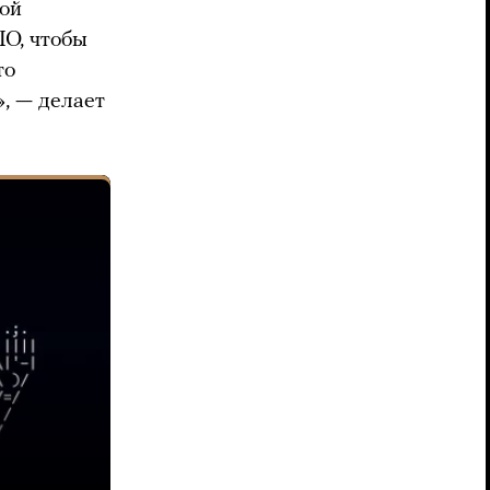
той
ПО, чтобы
то
, — делает