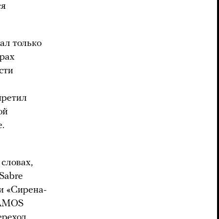
ся
ал только
ерах
сти
претил
ой
.
словах,
Sabre
и «Сирена-
 AMOS
ереход