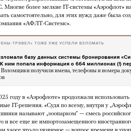
С. Многие более мелкие IT-системы «Аэрофлот» н
ать самостоятельно, для этих нужд даже была со
компания «АФЛТ-Системс».
РЕНЫ-ТРЭВЕЛ» ТОЖЕ УЖЕ УСПЕЛИ ВЗЛОМАТЬ
зломали базу данных системы бронирования «Си
 К ним попала информация о 664 миллионах (!) п
т
Взломщики получили имена, телефоны и номера док
ов
2025 году в «Аэрофлоте» продолжали использовать
ные IT-решения. «Судя по всему, внутри у „Аэрофл
тишники называют „зоопарком“ — смесь российског
о и все еще не импортозамещенного иностранного
ом хаосе что-то уязвимое — вопрос времени и упо