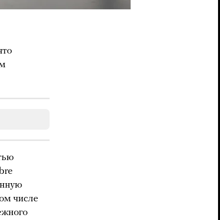
что
ем
тью
bre
енную
ом числе
ежного