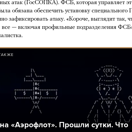
ых атак (ГосСОПКА). ФСБ, которая управляет э
была обязана обеспечить установку специального 
но зафиксировать атаку. «Короче, выглядит так, ч
 все — включая профильные подразделения ФСБ»
алистка.
ТАКЖЕ
 на «Аэрофлот». Прошли сутки. Что