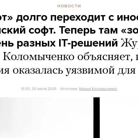
НОВОСТИ
т» долго переходит с ино
йский софт. Теперь там «з
ень разных IT-решений
Жу
 Коломыченко объясняет, 
я оказалась уязвимой для
15:03, 30 июля 2025
Источник:
Мария Коломыченко