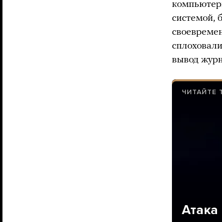
компьютерн
системой, 
своевремен
сплоховали
вывод журн
ЧИТАЙТЕ 
Атака