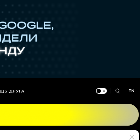
EN
ЩЬ ДРУГА