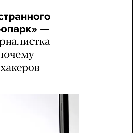
странного
оопарк» —
рналистка
почему
 хакеров