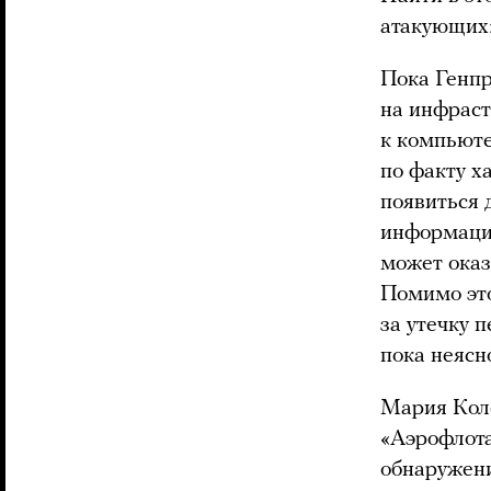
атакующих
Пока Генпр
на инфраст
к компьюте
по факту х
появиться 
информацио
может оказ
Помимо эт
за утечку 
пока неясно
Мария Коло
«Аэрофлота
обнаружени