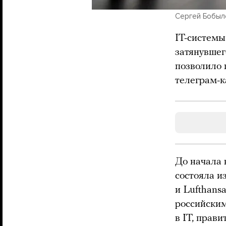
Сергей Бобыле
IT-системы
затянувшег
позволило 
телеграм-
До начала 
состояла и
и Lufthans
российским
в IT, прав