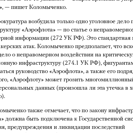
», — пишет Коломыченко.
окуратура возбудила только одно уголовное дело 
руктуру «Аэрофлота» — по статье о неправомерно
рной информации (272 УК РФ). Это стандартная
акерских атак. Коломыченко предполагает, что вс
дело о неправомерном воздействии на критическ
нную инфраструктуру (274.1 УК РФ), фигуранта
аться руководство «Аэрофлота», а также его подря
ого, «Аэрофлоту» может грозить многомиллионны
персональных данных (произошла ли эта утечка в х
).
мыченко также отмечает, что по закону инфраст
» должна быть подключена к Государственной си
я, предупреждения и ликвидации последствий