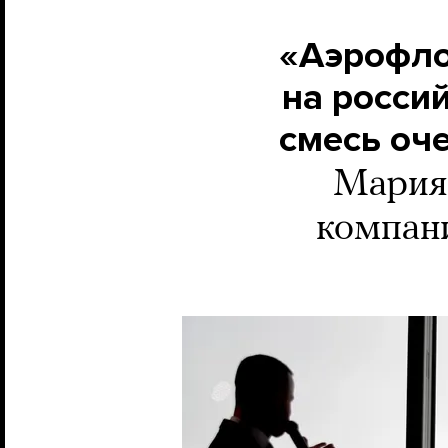
«Аэрофло
на росси
смесь оч
Мария
компани