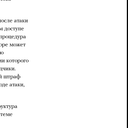
после атаки
м доступе
 процедура
коре может
ую
ми которого
дчики.
й штраф
оде атаки,
руктура
стеме