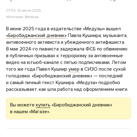
07:53, 12 июля 2025
Источник:
Meduza
В июне 2025 года в издательстве «Медузы» вышел
«Биробиджанский дневник»
Павла Кушнира, музыканта,
антивоенного активиста и убежденного антифашиста.
В мае 2024-го пианиста задержала ФСБ по обвинению
в публичных призывах к терроризму за антивоенные
видео на ютьюб-канале с пятью подписчиками. Летом
того же года Павел Кушнир
умер
в СИЗО после сухой
голодовки. «Биробиджанский дневник» — последний
и самый личный текст Кушнира. «Медуза» подробно
рассказывает, как шла работа над оформлением книги.
Вы можете
купить
«Биробиджанский дневник»
в нашем «Магазе».