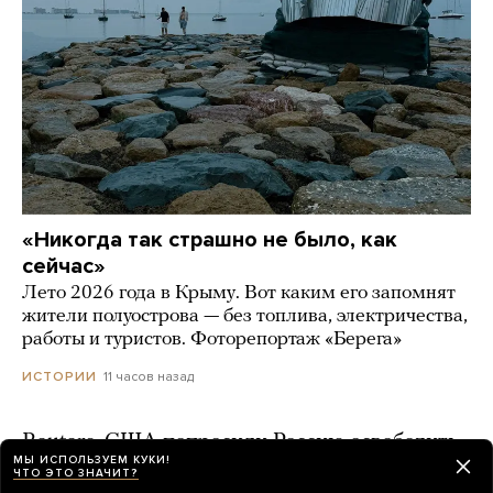
«Никогда так страшно не было, как
сейчас»
Лето 2026 года в Крыму. Вот каким его запомнят
жители полуострова — без топлива, электричества,
работы и туристов. Фоторепортаж «Берега»
11 часов назад
ИСТОРИИ
Reuters: США попросили Россию освободить
МЫ ИСПОЛЬЗУЕМ КУКИ!
бывшего морпеха Роберта Гилмана, который
ЧТО ЭТО ЗНАЧИТ?