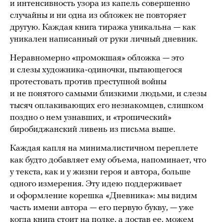
и интенсивность узора из капель совершенно
случайны и ни одна из обложек не повторяет
другую. Каждая книга тиража уникальна — как
уникален написанный от руки личный дневник.
Неравномерно «промокшая» обложка — это
и слезы художника-одиночки, пытающегося
протестовать против преступной войны
и не понятого самыми близкими людьми, и слезы
тысяч оплакивающих его незнакомцев, слишком
поздно о нем узнавших, и «тропический»
биробиджанский ливень из письма выше.
Каждая капля на минималистичном переплете
как будто добавляет ему объема, напоминает, что
у текста, как и у жизни героя и автора, больше
одного измерения. Эту идею поддерживает
и оформление корешка «Дневника»: мы видим
часть имени автора — его первую букву, — уже
когда книга стоит на полке, а достав ее, можем