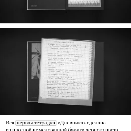
Вся
первая тетрадка
«Дневника» сделана
из плотной немелованной бумаги черного цвета —