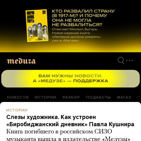
Перейти
к
материалам
НОВОСТИ
ИСТОРИИ
РАЗБОР
ПОДКАСТЫ
МАГАЗ
П
ИСТОРИИ
Слезы художника. Как устроен
«Биробиджанский дневник» Павла Кушнира
Книга погибшего в российском СИЗО
музыканта вышла в издательстве «Медузы»