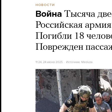
НОВОСТИ
Война
Тысяча две
Российская армия
Погибли 18 челове
Поврежден пасса
11:24, 24 июня 2025
Источник:
Meduza