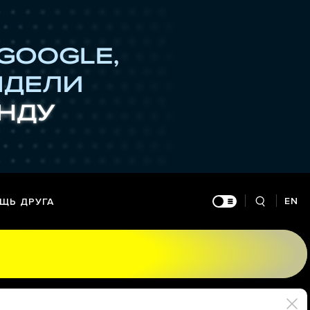
EN
ЩЬ ДРУГА