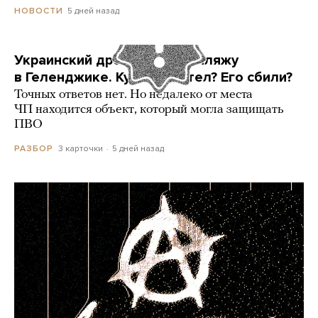
5 дней назад
НОВОСТИ
Украинский дрон попал по пляжу
в Геленджике. Куда он летел? Его сбили?
Точных ответов нет. Но недалеко от места
ЧП находится объект, который могла защищать
ПВО
3 карточки
5 дней назад
РАЗБОР