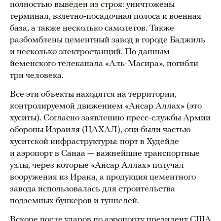
полностью
выведен из строя
: уничтожены
терминал, взлетно-посадочная полоса и военная
база, а также несколько самолетов. Также
разбомблены цементный завод в городе Баджиль
и несколько электростанций. По данным
йеменского телеканала «Аль-Масира», погибли
три человека.
Все эти объекты находятся на территории,
контролируемой движением «Ансар Аллах» (это
хуситы). Согласно заявлению пресс-службы Армии
обороны Израиля (ЦАХАЛ), они были частью
хуситской инфраструктуры: порт в Худейде
и аэропорт в Санаа — важнейшие транспортные
узлы, через которые «Ансар Аллах» получал
вооружения из Ирана, а продукция цементного
завода использовалась для строительства
подземных бункеров и туннелей.
Вскоре после ударов по аэропорту президент США