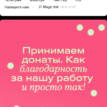
Magic link
Что-что?
Напишите нам