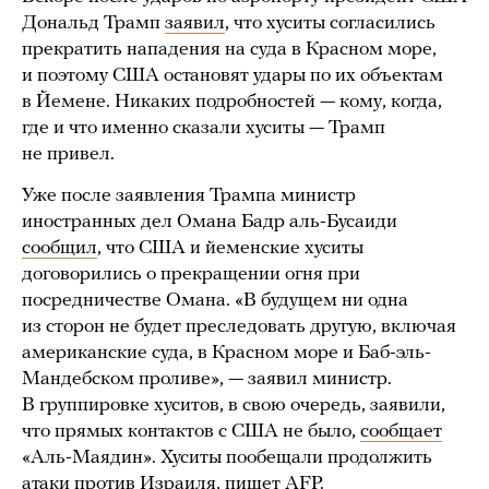
Дональд Трамп
заявил
, что хуситы согласились
прекратить нападения на суда в Красном море,
и поэтому США остановят удары по их объектам
в Йемене. Никаких подробностей — кому, когда,
где и что именно сказали хуситы — Трамп
не привел.
Уже после заявления Трампа министр
иностранных дел Омана Бадр аль-Бусаиди
сообщил
, что США и йеменские хуситы
договорились о прекращении огня при
посредничестве Омана. «В будущем ни одна
из сторон не будет преследовать другую, включая
американские суда, в Красном море и Баб-эль-
Мандебском проливе», — заявил министр.
В группировке хуситов, в свою очередь, заявили,
что прямых контактов с США не было,
сообщает
«Аль-Маядин». Хуситы пообещали продолжить
атаки против Израиля,
пишет
AFP.