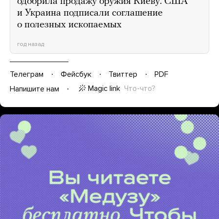
одобрила продажу оружия Киеву. США
и Украина подписали соглашение
о полезных ископаемых
год назад
Телеграм
Фейсбук
Твиттер
PDF
Magic link
Что-что?
Напишите нам