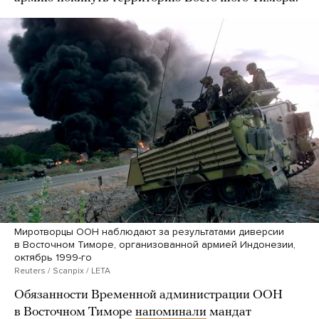
Миротворцы ООН наблюдают за результатами диверсии
в Восточном Тиморе, организованной армией Индонезии,
октябрь 1999-го
Reuters / Scanpix / LETA
Обязанности Временной администрации ООН
в Восточном Тиморе
напоминали
мандат