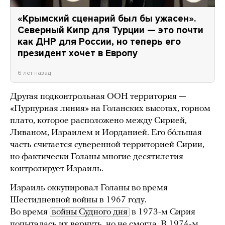
«Крымский сценарий был бы ужасен».
Северный Кипр для Турции — это почти
как ДНР для России, но теперь его
президент хочет в Европу
6 лет назад
Другая подконтрольная ООН территория —
«Пурпурная линия» на Голанских высотах, горном
плато, которое расположено между Сирией,
Ливаном, Израилем и Иорданией. Его бóльшая
часть считается суверенной территорией Сирии,
но фактически Голаны многие десятилетия
контролирует Израиль.
Израиль оккупировал Голаны во время
Шестидневной войны в 1967 году.
Во время
войны Судного дня
в 1973-м Сирия
попыталась их вернуть, но не смогла. В 1974-м