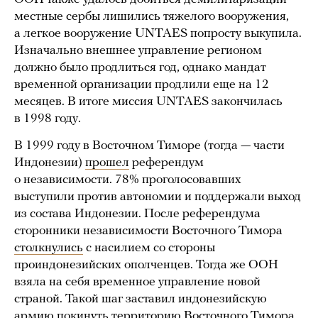
местные сербы лишились тяжелого вооружения,
а легкое вооружение UNTAES попросту выкупила.
Изначально внешнее управление регионом
должно было продлиться год, однако мандат
временной организации продлили еще на 12
месяцев. В итоге миссия UNTAES закончилась
в 1998 году.
В 1999 году в Восточном Тиморе (тогда — части
Индонезии)
прошел
референдум
о независимости. 78% проголосовавших
выступили против автономии и поддержали выход
из состава Индонезии. После референдума
сторонники независимости Восточного Тимора
столкнулись
с насилием со стороны
проиндонезийских ополченцев. Тогда же ООН
взяла на себя временное управление новой
страной. Такой шаг заставил индонезийскую
армию покинуть территорию Восточного Тимора.