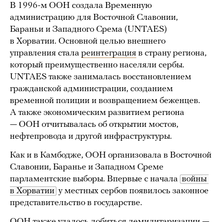
В 1996-м ООН создала Временную
администрацию для Восточной Славонии,
Бараньи и Западного Срема (UNTAES)
в Хорватии. Основной целью внешнего
управления стала
реинтеграция
в страну региона,
который преимущественно населяли сербы.
UNTAES также занималась восстановлением
гражданской администрации, созданием
временной полиции и возвращением беженцев.
А также экономическим развитием региона
— ООН отчитывалась об открытии мостов,
нефтепровода и другой инфраструктуры.
Как и в Камбодже, ООН организовала в Восточной
Славонии, Баранье и Западном Среме
парламентские выборы. Впервые с начала
войны 
в Хорватии
у местных сербов появилось законное
представительство в государстве.
ООН также удалось добиться демилитаризации —