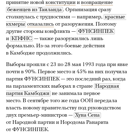
принятие новой
конституции
и
возвращение
беженцев из Таиланда
. Организация сразу
столкнулась с трудностями — например,
красные 
кхмеры
отказались
от разоружения. Поэтому
другие стороны конфликта —
ФУНСИНПЕК
и
КПФНС
— также разоружились лишь
формально. Из-за этого боевые действия
в Камбодже продолжились.
Выборы прошли с 23 по 28 мая 1993 года при явке
почти в 90%. Первое место и 45% на них получила
партия ФУНСИНПЕК — это последний раз, когда
на парламентских выборах в стране
Народная 
партия Камбоджи
не занимала первое
место. В сентябре того же года ООН передала
власть новому правительству под руководством
двух премьер-министров —
Хуна Сена
от Народной партии и Нородома Ранарита
от ФУНСИНПЕК.