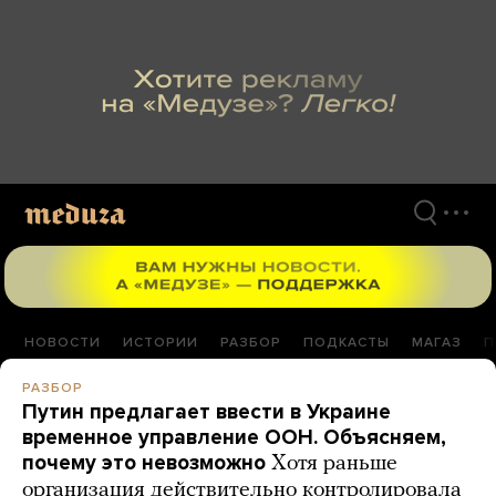
Перейти
к
материалам
НОВОСТИ
ИСТОРИИ
РАЗБОР
ПОДКАСТЫ
МАГАЗ
П
РАЗБОР
Путин предлагает ввести в Украине
временное управление ООН. Объясняем,
почему это невозможно
Хотя раньше
организация действительно контролировала