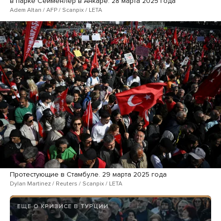
в парке Сейменлер в Анкаре. 28 марта 2025 года
Adem Altan / AFP / Scanpix / LETA
Протестующие в Стамбуле. 29 марта 2025 года
Dylan Martinez / Reuters / Scanpix / LETA
ЕЩЕ О КРИЗИСЕ В ТУРЦИИ