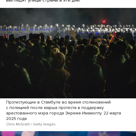
Протестующие в Стамбуле во время столкновений
с полицией после марша протеста в поддержку
арестованного мэра города Экрема Имамоглу. 22 марта
2025 года
Chris McGrath / Getty Images