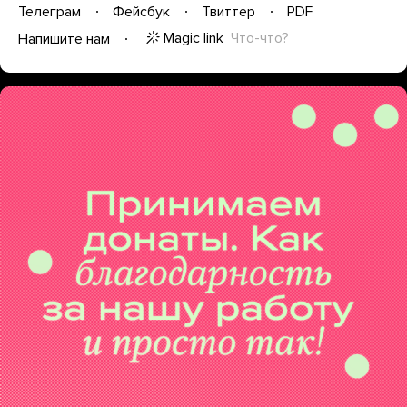
Телеграм
Фейсбук
Твиттер
PDF
Magic link
Что-что?
Напишите нам