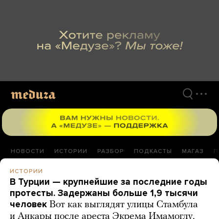
Перейти
к
материалам
НОВОСТИ
ИСТОРИИ
РАЗБОР
ПОДКАСТЫ
МАГАЗ
П
ИСТОРИИ
В Турции — крупнейшие за последние годы
протесты. Задержаны больше 1,9 тысячи
человек
Вот как выглядят улицы Стамбула
и Анкары после ареста Экрема Имамоглу,