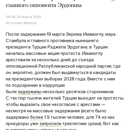
главного оппонента Эрдогана
08:54, 29 марта 2025
Источник:
Meduza
После задержания 19 марта Экрема Имамоглу, мэра
Стамбула и главного противника нынешнего
президента Турции Рэджепа Эрдогана, в Турции
начались массовые акции протеста. Имамоглу
арестовали за несколько дней до съезда
оппозиционной Республиканской народной партии, где
он, вероятно, должен был выдвинуться в кандидаты
на президентских выборах 2028 года. Вместе с ним
по подозрению в коррупции
были
задержаны
несколько десятков сторонников.
С тех пор тысячи жителей Турции выходят на протесты,
чтобы выразить свое несогласие с арестами —
несмотря на массовые задержания (всего было
задержано
более
1,9 тысячи человек, для 74 из них
прокуроры уже
запросили
трехлетние сроки). Вот как
выглядят улицы страны в эти дни.