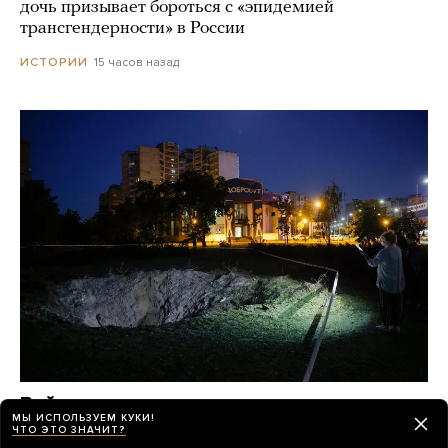
дочь призывает бороться с «эпидемией
трансгендерности» в России
15 часов назад
ИСТОРИИ
Война
МЫ ИСПОЛЬЗУЕМ КУКИ!
1625-й день. Переговоры о производстве Patriot
ЧТО ЭТО ЗНАЧИТ?