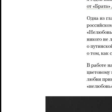
от «Брата»
Одна из гл
российском
«Нелюбовь»
никого не 
о путинско
о том, как
В работе н
цветовому 
любви прин
«нелюбовь