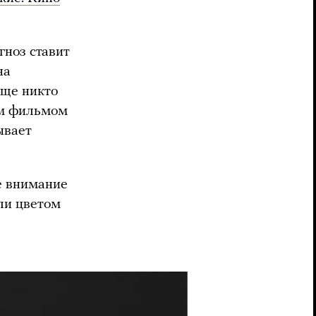
гноз ставит
на
бще никто
им фильмом
ывает
е внимание
сли цветом