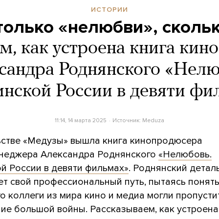
ИСТОРИИ
только «нелюбви», сколь
м, как устроена книга кин
сандра Роднянского «Нелю
инской России в девяти фи
11:14, 14 марта 2025
Источник:
Meduza
ьстве «Медузы» вышла книга кинопродюсера
неджера Александра Роднянского
«Нелюбовь.
ой России в девяти фильмах»
. Роднянский детал
т свой профессиональный путь, пытаясь понять
го коллеги из мира кино и медиа могли пропусти
ие большой войны. Рассказываем, как устроена 