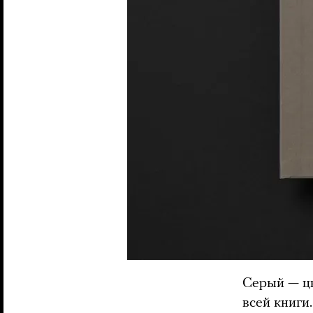
Серый — цв
всей книги