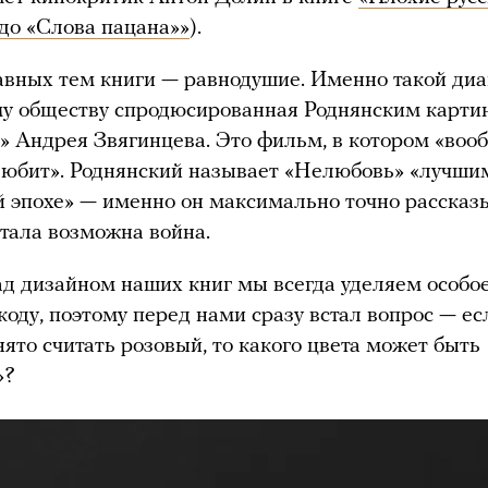
 до «Слова пацана»»
).
авных тем книги — равнодушие. Именно такой диа
у обществу спродюсированная Роднянским карти
 Андрея Звягинцева. Это фильм, в котором «воо
любит». Роднянский называет «Нелюбовь» «лучш
й эпохе» — именно он максимально точно рассказ
 стала возможна война.
ад дизайном наших книг мы всегда уделяем особо
коду, поэтому перед нами сразу встал вопрос — е
ято считать розовый, то какого цвета может быть
»?