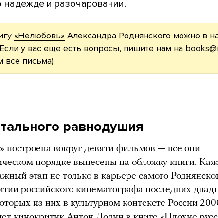
о надежде и разочаровании.
нигу
«Нелюбовь»
Александра Роднянского можно в н
 Если у вас еще есть вопросы, пишите нам на
books@m
м все письма).
отального равнодушия
 построена вокруг девяти фильмов — все они
ическом порядке вынесены на обложку книги. Ка
жный этап не только в карьере самого Роднянског
витии российского кинематографа последних двад
которых из них в культурном контексте России 200
шет кинокритик Антон Долин в книге
«Плохие русс