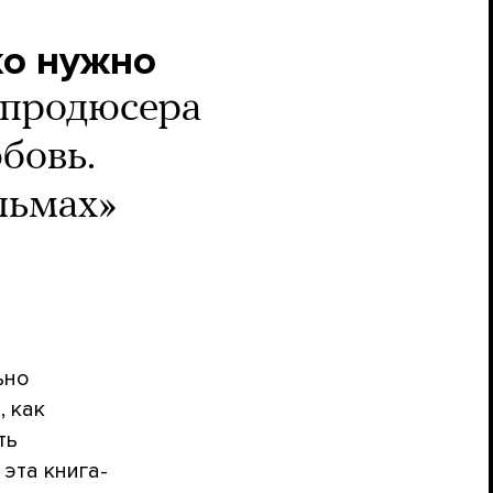
ко нужно
опродюсера
бовь.
льмах»
ьно
, как
ть
эта книга-