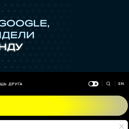
EN
ЩЬ ДРУГА