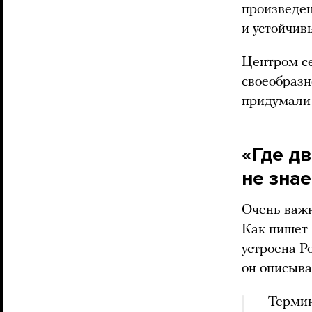
произведен
и устойчив
Центром се
своеобразн
придумали 
«Где д
не знае
Очень важн
Как пишет 
устроена Р
он описыва
Термин