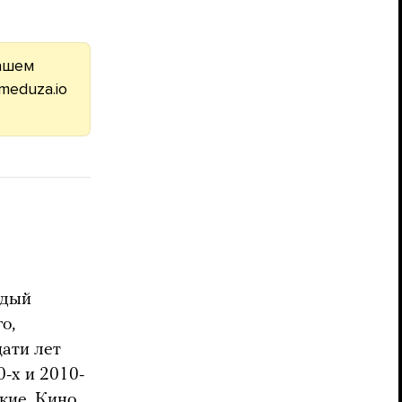
ашем
eduza.io
ждый
о,
цати лет
0-х и 2010-
кие. Кино