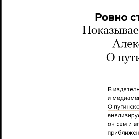
Ровно с
Показывае
Алек
О пут
В издател
и медиаме
О путинск
анализируе
он сам и е
приближен