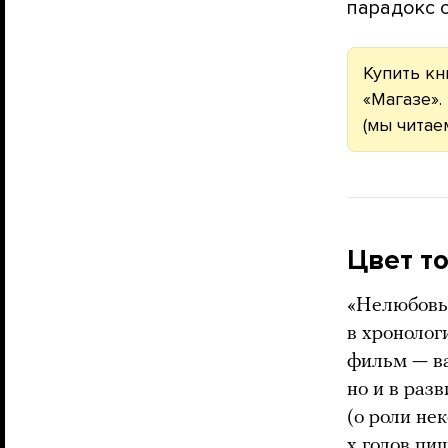
парадокс 
Купить к
«Магазе».
(мы читае
Цвет т
«Нелюбовь»
в хронолог
фильм — ва
но и в раз
(о роли не
х годов пи