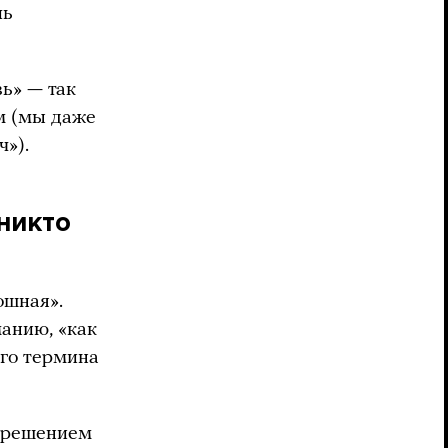
пь
ь» — так
м (мы даже
ч»).
никто
ошная».
анию, «как
ого термина
а решением