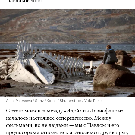
Павликовского.
Anna Matveeva / Sony / Kobal / Shutterstock / Vida Press
С этого момента между «Идой» и «Левиафаном»
началось настоящее соперничество. Между
фильмами, но не людьми — мы с Павлом и его
продюсерами относились и относимся друг к другу