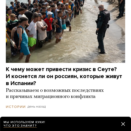
К чему может привести кризис в Сеуте?
И коснется ли он россиян, которые живут
в Испании?
Рассказываем о возможных последствиях
и причинах миграционного конфликта
день назад
ИСТОРИИ
МЫ ИСПОЛЬЗУЕМ КУКИ!
Собянин заявил, что с начала августа
ЧТО ЭТО ЗНАЧИТ?