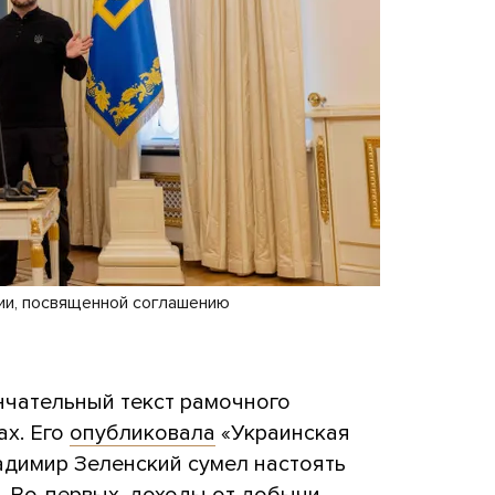
ии, посвященной соглашению
чательный текст рамочного
ах. Его
опубликовала
«Украинская
адимир Зеленский сумел настоять
. Во-первых, доходы от добычи