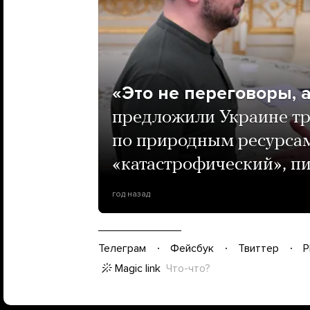
«Это не переговоры, 
предложили Украине тр
по природным ресурса
«катастрофический», п
год назад
Телеграм
Фейсбук
Твиттер
P
Magic link
Что-что?