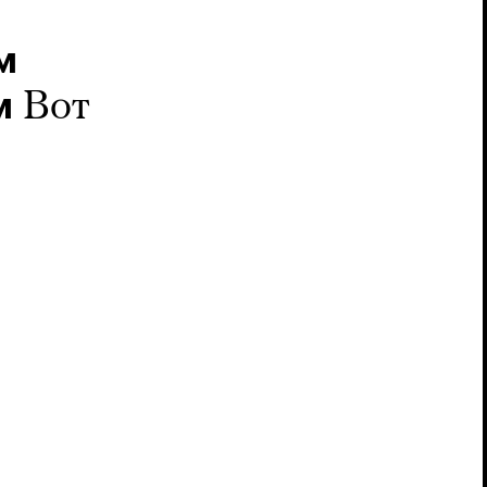
м
м
Вот