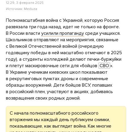
12:29, 3 февраля 2025
Источник:
Meduza
Полномасштабная война с Украиной, которую Россия
развязала три года назад, идет не только на фронте.
В России власти
усилили пропаганду
среди учащихся.
Школьников отправляют на мероприятия, связанные
с Великой Отечественной войной (очередную
годовщину победы в ней масштабно отмечают в 2025
году), а студенты колледжей делают печки-буржуйки
и плетут маскировочные сети для «бойцов
СВО
».
В Украине ученикам киевских школ показывают
в рекрутинговых пунктах дроны и современные
образцы вооружений. Дети бойцов ВСУ, попавших
в российский плен, участвуют в акциях, добиваясь
возвращения своих родных домой.
С начала полномасштабного российского
вторжения мы каждый день публикуем снимки,
показывающие, как выглядит война. Как многие