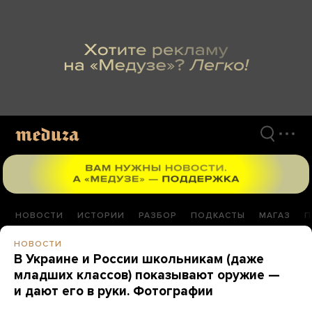
Перейти
к
материалам
НОВОСТИ
ИСТОРИИ
РАЗБОР
ПОДКАСТЫ
МАГАЗ
П
НОВОСТИ
В Украине и России школьникам (даже
младших классов) показывают оружие —
и дают его в руки. Фотографии