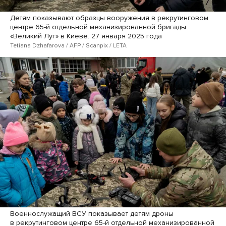
Детям показывают образцы вооружения в рекрутинговом
центре 65-й отдельной механизированной бригады
«Великий Луг» в Киеве. 27 января 2025 года
Tetiana Dzhafarova / AFP / Scanpix / LETA
Военнослужащий ВСУ показывает детям дроны
в рекрутинговом центре 65-й отдельной механизированной