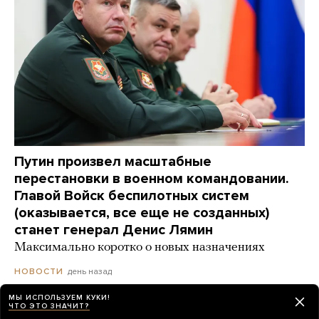
Путин произвел масштабные
перестановки в военном командовании.
Главой Войск беспилотных систем
(оказывается, все еще не созданных)
станет генерал Денис Лямин
Максимально коротко о новых назначениях
день назад
НОВОСТИ
МЫ ИСПОЛЬЗУЕМ КУКИ!
ЧТО ЭТО ЗНАЧИТ?
В Грузии снова блэкаут — уже третий с конца