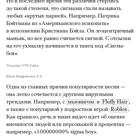
Но в последнее время эти различия стерлись
до такой степени, что сигмами стали называть
любых «крутых парней». Например, Патрика
Бэйтмана из «Американского психопата»
в исполнении Кристиана Бэйла. Он эгоцентричный
маньяк, но все равно считается сигмой. С отсылки
на его ухмылку начинается и танец под «Сигма-
боя».
Thunder YTR Edits
Вика Андриенко 2.0
Одна из главных причин популярности песни —
она легко сочетается с другими вирусными
трендами. Например, с
мьюингом
и
Fluffy Hair
,
а также с популярной у подростков игрой
Roblox
.
Как правило, речь в таких видео идет об оценке
внешности людей или персонажей в процентах —
например, «100000000% sigma boy».