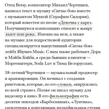
Отец Betsy, композитор Михаил Чертищев,
написал текст и музыку «Сигма-боя» вместе
с музыкантом Муккой (Серафим Сидорин),
который известен по песне
«Девочка с каре»
.
Получившуюся композицию относят к жанру
кьют-поп-рока
. Именно на нем, а также
на музыке для подростковой аудитории
специализируется выпустивший «Сигма-боя»
лейбл Rhymes Music. С ним также работают Дора
и Мэйби Бэйби, а среди бывших клиентов —
Моргенштерн, Soda Luv и Тима Белорусских.
38-летний Чертищев — музыкальный продюсер
и аранжировщик. Он начинал с создания
рингтонов, которые, по его
словам
, «вирусились
по всей стране». Позже он писал музыку для
видеоигр и кино. В его
фильмографии
есть
десятки эпизодов «Барбоскиных», «Лунтика»,
саундтреки к популярным мультфильмам студии