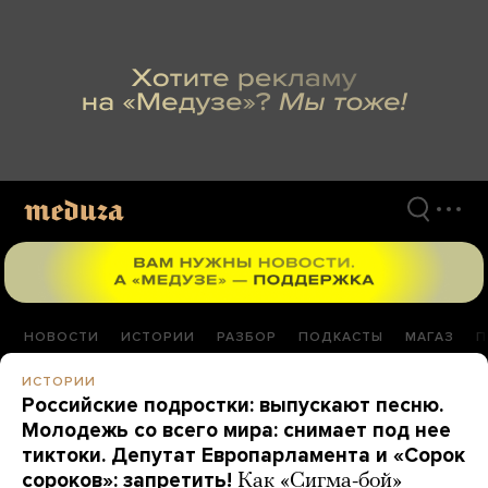
Перейти
к
материалам
НОВОСТИ
ИСТОРИИ
РАЗБОР
ПОДКАСТЫ
МАГАЗ
П
ИСТОРИИ
Российские подростки: выпускают песню.
Молодежь со всего мира: снимает под нее
тиктоки. Депутат Европарламента и «Сорок
сороков»: запретить!
Как «Сигма-бой»