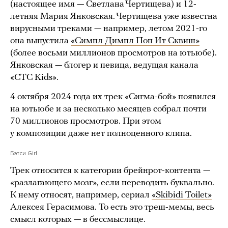
(настоящее имя — Светлана Чертищева) и 12-
летняя Мария Янковская. Чертищева уже известна
вирусными треками — например, летом 2021-го
она выпустила
«Симпл Димпл Поп Ит Сквиш»
(более восьми миллионов просмотров на ютьюбе).
Янковская — блогер и певица, ведущая канала
«СТС Kids».
4 октября 2024 года их трек «Сигма-бой» появился
на ютьюбе и за несколько месяцев собрал почти
70 миллионов просмотров. При этом
у композиции даже нет полноценного клипа.
Бэтси Girl
Трек относится к категории брейнрот-контента —
«разлагающего мозг», если переводить буквально.
К нему относят, например, сериал
«Skibidi Toilet»
Алексея Герасимова. То есть это треш-мемы, весь
смысл которых — в бессмыслице.