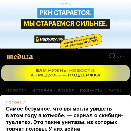
Перейти
к
материалам
НОВОСТИ
ИСТОРИИ
РАЗБОР
ПОДКАСТЫ
МАГАЗ
П
ИСТОРИИ
Самое безумное, что вы могли увидеть
в этом году в ютьюбе, — сериал о скибиди-
туалетах. Это такие унитазы, из которых
торчат головы. У них война