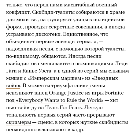
только, что перед нами масштабный военный
конфликт. Скибиди-туалеты собираются в храме
для молитвы, патрулируют улицы в полицейской
форме, проводят секретные совещания, а иногда
устраивают дискотеки. Единственное, что
объединяет первые эпизоды сериала, —
надоедливая песня, с помощью которой туалеты,
по-видимому, общаются. Иногда песни
скибидистов смешиваются с композициями Леди
Гаги и Канье Уэста, а в одной из серий мы слышим
мэшап с «Имперским маршем» из «Звездных
войн»
. В моменты триумфа спикермены
исполняют
танец Orange Justice
из игры Fortnite
под
«Everybody Wants to Rule the World»
— хит
нью-вейв-дуэта Tears For Fears. Легкую
тональность первых серий часто прерывают
скримеры
— сцены, в которых жуткие скибидисты
неожиданно вскакивают в кадр.