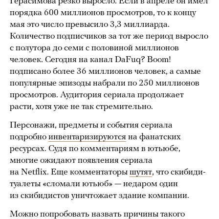
Герасимова резко выросло. Если в апреле он имел
порядка 600 миллионов просмотров, то к концу
мая это число превысило 3,3 миллиарда.
Количество подписчиков за тот же период выросло
с полутора до семи с половиной миллионов
человек. Сегодня на канал DaFuq? Boom!
подписано более 36 миллионов человек, а самые
популярные эпизоды набрали по 250 миллионов
просмотров. Аудитория сериала продолжает
расти, хотя уже не так стремительно.
Персонажи, предметы и события сериала
подробно
инвентаризируются
на фанатских
ресурсах. Судя по комментариям в ютьюбе,
многие ожидают появления сериала
на Netflix. Еще комментаторы
шутят
, что скибиди-
туалеты «сломали ютьюб» — недаром один
из скибидистов уничтожает здание компании.
Можно попробовать назвать причины такого