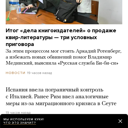
Итог «дела книгоиздателей» о продаже
квир-литературы — три условных
приговора
За этим процессом мог стоять Аркадий Ротенберг,
а избежать новых обвинений помог Владимир
Мединский, выяснила «Русская служба Би-би-си»
19 часов назад
НОВОСТИ
Испания ввела пограничный контроль
с Италией. Ранее Рим ввел аналогичные
меры из-за миграционного кризиса в Сеуте
19 часов назад
МЫ ИСПОЛЬЗУЕМ КУКИ!
ЧТО ЭТО ЗНАЧИТ?