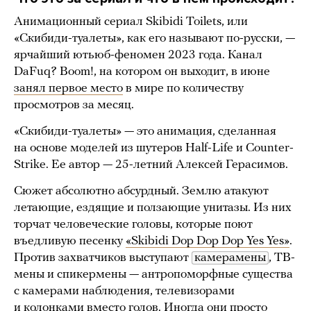
Анимационный сериал Skibidi Toilets, или
«Скибиди-туалеты», как его называют по-русски, —
ярчайший ютьюб-феномен 2023 года. Канал
DaFuq? Boom!, на котором он выходит, в июне
занял первое место
в мире по количеству
просмотров за месяц.
«Скибиди-туалеты» — это анимация, сделанная
на основе моделей из шутеров Half-Life и Counter-
Strike. Ее автор — 25-летний Алексей Герасимов.
Сюжет абсолютно абсурдный. Землю атакуют
летающие, ездящие и ползающие унитазы. Из них
торчат человеческие головы, которые поют
въедливую песенку
«Skibidi Dop Dop Dop Yes Yes»
.
Против захватчиков выступают
камерамены
, ТВ-
мены и спикермены — антропоморфные существа
с камерами наблюдения, телевизорами
и колонками вместо голов. Иногда они просто