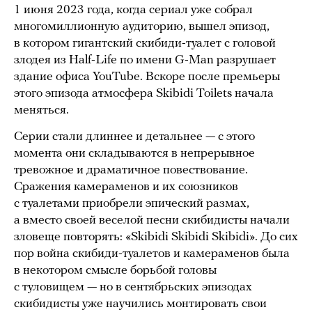
1 июня 2023 года, когда сериал уже собрал
многомиллионную аудиторию, вышел эпизод,
в котором гигантский скибиди-туалет с головой
злодея из Half-Life по имени G-Man разрушает
здание офиса YouTube. Вскоре после премьеры
этого эпизода атмосфера Skibidi Toilets начала
меняться.
Серии стали длиннее и детальнее — с этого
момента они складываются в непрерывное
тревожное и драматичное повествование.
Сражения камераменов и их союзников
с туалетами приобрели эпический размах,
а вместо своей веселой песни скибидисты начали
зловеще повторять: «Skibidi Skibidi Skibidi». До сих
пор война скибиди-туалетов и камераменов была
в некотором смысле борьбой головы
с туловищем — но в сентябрьских эпизодах
скибидисты уже научились монтировать свои