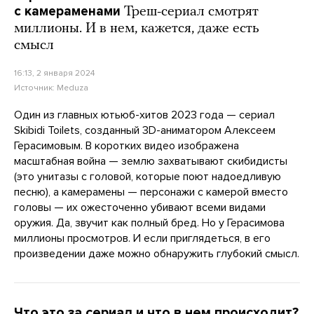
с камераменами
Треш-сериал смотрят
миллионы. И в нем, кажется, даже есть
смысл
16:13, 2 января 2024
Источник:
Meduza
Один из главных ютьюб-хитов 2023 года — сериал
Skibidi Toilets, созданный 3D-аниматором Алексеем
Герасимовым. В коротких видео изображена
масштабная война — землю захватывают скибидисты
(это унитазы с головой, которые поют надоедливую
песню), а камерамены — персонажи с камерой вместо
головы — их ожесточенно убивают всеми видами
оружия. Да, звучит как полный бред. Но у Герасимова
миллионы просмотров. И если приглядеться, в его
произведении даже можно обнаружить глубокий смысл.
Что это за сериал и что в нем происходит?