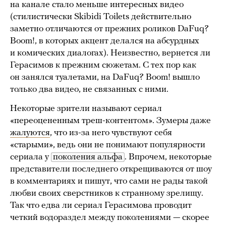
на канале стало меньше интересных видео
(стилистически Skibidi Toilets действительно
заметно отличаются от прежних роликов DaFuq?
Boom!, в которых акцент делался на абсурдных
и комических диалогах). Неизвестно, вернется ли
Герасимов к прежним сюжетам. С тех пор как
он занялся туалетами, на DaFuq? Boom! вышло
только два видео, не связанных с ними.
Некоторые зрители называют сериал
«переоцененным треш-контентом». Зумеры даже
жалуются
, что из-за него чувствуют себя
«старыми», ведь они не понимают популярности
сериала у
поколения альфа
. Впрочем, некоторые
представители последнего открещиваются от шоу
в комментариях и пишут, что сами не рады такой
любви своих сверстников к странному зрелищу.
Так что едва ли сериал Герасимова проводит
четкий водораздел между поколениями — скорее