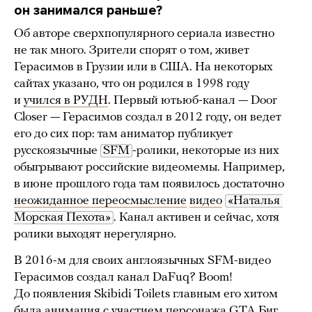
он занимался раньше?
Об авторе сверхпопулярного сериала известно
не так много. Зрители спорят о том, живет
Герасимов в Грузии или в США. На некоторых
сайтах указано, что он родился в 1998 году
и
учился в РУДН
. Первый ютьюб-канал — Door
Closer — Герасимов создал в 2012 году, он ведет
его до сих пор: там аниматор публикует
русскоязычные
SFM
-ролики, некоторые из них
обыгрывают российские видеомемы. Например,
в июне прошлого года там появилось достаточно
неожиданное переосмысление
видео
«Наталья 
Морская Пехота»
. Канал активен и сейчас, хотя
ролики выходят нерегулярно.
В 2016-м для своих англоязычных SFM-видео
Герасимов создал канал DaFuq? Boom!
До появления Skibidi Toilets главным его хитом
была анимация с участием персонажа GTA Биг