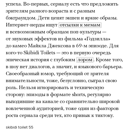
успеха. Во-первых, сериалу есть что предложить
зрителям разного возраста и с разным
бэкграундом. Дети ценят экшен и яркие образы.
Интернет-нерды ищут
отсылки к мемам
и всевозможным образцам поп-культуры —
от звуковых эффектов из фильма «Годзилла»
до камео Майкла Джексона в 69-м эпизоде. Для
кого-то Skibidi Toilets — это в первую очередь
эпическая история с глубоким
лором
. Кроме того,
в шоу нет диалогов, а значит, и языкового барьера.
Своеобразный юмор, требующий от зрителя
внимательности, тоже, безусловно, сыграл свою
роль. Нельзя игнорировать и техническую
сторону: эпизоды в формате shorts, регулярно
выходившие на канале со сравнительно широкой
вовлеченной аудиторией, тоже один из факторов
роста сериала среди тех, кто привык к тиктоку.
skibidi toilet 55