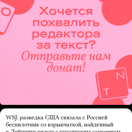
WSJ: разведка США связала с Россией
беспилотник со взрывчаткой, найденный
в Лейпциге рядом с украинским самолетом