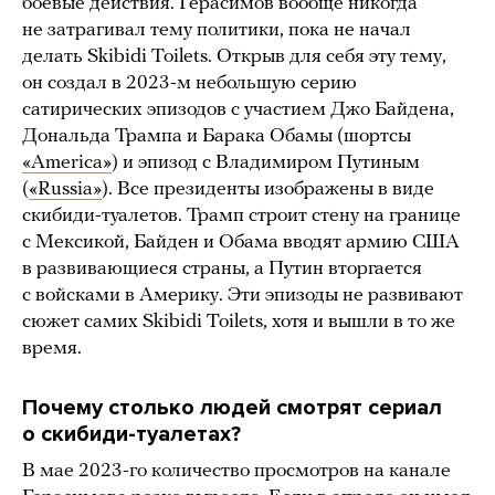
боевые действия. Герасимов вообще никогда
не затрагивал тему политики, пока не начал
делать Skibidi Toilets. Открыв для себя эту тему,
он создал в 2023-м небольшую серию
сатирических эпизодов с участием Джо Байдена,
Дональда Трампа и Барака Обамы (шортсы
«America»
) и эпизод с Владимиром Путиным
(
«Russia»
). Все президенты изображены в виде
скибиди-туалетов. Трамп строит стену на границе
с Мексикой, Байден и Обама вводят армию США
в развивающиеся страны, а Путин вторгается
с войсками в Америку. Эти эпизоды не развивают
сюжет самих Skibidi Toilets, хотя и вышли в то же
время.
Почему столько людей смотрят сериал
о скибиди-туалетах?
В мае 2023-го количество просмотров на канале