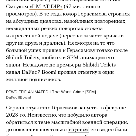
Смоуком
«IʼM AT DIP»
(47 миллионов
просмотров). В те годы юмор Герасимова строился
на абсурдных диалогах, назойливых повторениях,
неожиданных резких поворотах сюжета
и агрессивной подаче (персонажи часто кричали
друг на друга и дрались). Несмотря на то что
большой успех пришел к Герасимову только после
Skibidi Toilets, любители SFM-анимации его
знали. Незадолго до премьеры Skibidi Toilets
канал DaFuq? Boom! прошел отметку в один
миллион подписчиков.
PEWDIEPIE ANIMATED | The Worst Crime [SFM]
DaFuq?!Boom!
Сериал о туалетах Герасимов запустил в феврале
2023-го. Неизвестно, что побудило автора
обратиться к теме масштабной военной операции:
до появления шоу только
в одном
его видео были