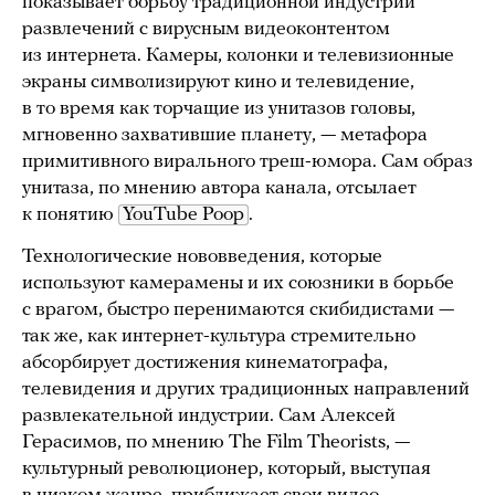
показывает борьбу традиционной индустрии
развлечений с вирусным видеоконтентом
из интернета. Камеры, колонки и телевизионные
экраны символизируют кино и телевидение,
в то время как торчащие из унитазов головы,
мгновенно захватившие планету, — метафора
примитивного вирального треш-юмора. Сам образ
унитаза, по мнению автора канала, отсылает
к понятию
YouTube Poop
.
Технологические нововведения, которые
используют камерамены и их союзники в борьбе
с врагом, быстро перенимаются скибидистами —
так же, как интернет-культура стремительно
абсорбирует достижения кинематографа,
телевидения и других традиционных направлений
развлекательной индустрии. Сам Алексей
Герасимов, по мнению The Film Theorists, —
культурный революционер, который, выступая