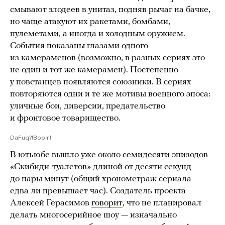
смывают злодеев в унитаз, подняв рычаг на бачке,
но чаще атакуют их ракетами, бомбами,
пулеметами, а иногда и холодным оружием.
События показаны глазами одного
из камераменов (возможно, в разных сериях это
не один и тот же камерамен). Постепенно
у повстанцев появляются союзники. В сериях
повторяются одни и те же мотивы военного эпоса:
уличные бои, диверсии, предательство
и фронтовое товарищество.
DaFuq?!Boom!
В ютьюбе вышло уже около семидесяти эпизодов
«Скибиди-туалетов» длиной от десяти секунд
до пары минут (общий хронометраж сериала
едва ли превышает час). Создатель проекта
Алексей Герасимов
говорит
, что не планировал
делать многосерийное шоу — изначально