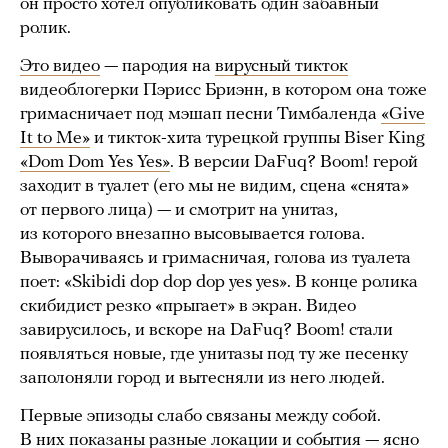
он просто хотел опубликовать один забавный
ролик.
Это видео
— пародия на
вирусный тикток
видеоблогерки Пэрисс Бриэнн, в котором она тоже
гримасничает под мэшап песни Тимбаленда
«Give
It to Me»
и тикток-хита турецкой группы Biser King
«Dom Dom Yes Yes»
. В версии DaFuq? Boom! герой
заходит в туалет (его мы не видим, сцена «снята»
от первого лица) — и смотрит на унитаз,
из которого внезапно высовывается голова.
Выворачиваясь и гримасничая, голова из туалета
поет: «Skibidi dop dop dop yes yes». В конце ролика
скибидист резко «прыгает» в экран. Видео
завирусилось, и вскоре на DaFuq? Boom! стали
появляться новые, где унитазы под ту же песенку
заполоняли город и вытесняли из него людей.
Первые эпизоды слабо связаны между собой.
В них показаны разные локации и события — ясно