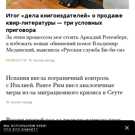
Итог «дела книгоиздателей» о продаже
квир-литературы — три условных
приговора
За этим процессом мог стоять Аркадий Ротенберг,
а избежать новых обвинений помог Владимир
Мединский, выяснила «Русская служба Би-би-си»
15 часов назад
НОВОСТИ
Испания ввела пограничный контроль
с Италией. Ранее Рим ввел аналогичные
меры из-за миграционного кризиса в Сеуте
15 часов назад
Россия второй раз за неделю нанесла удар
МЫ ИСПОЛЬЗУЕМ КУКИ!
по Киевской области. Погибли три человека,
ЧТО ЭТО ЗНАЧИТ?
в том числе ребенок