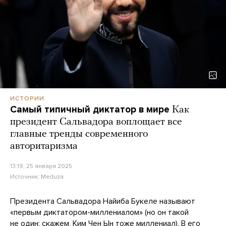
ИСТОРИИ
Самый типичный диктатор в мире
Как
президент Сальвадора воплощает все
главные тренды современного
авторитаризма
13:19, 25 января 2025
Источник:
Meduza
Президента Сальвадора Найиба Букеле называют
«первым диктатором-миллениалом» (но он такой
не один: скажем, Ким Чен Ын тоже миллениал). В его