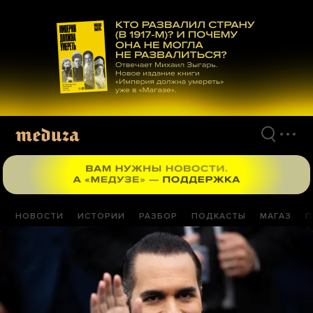
Перейти
к
материалам
НОВОСТИ
ИСТОРИИ
РАЗБОР
ПОДКАСТЫ
МАГАЗ
П