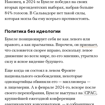
Наконец, в 2024-м Букеле победил на своих
вторых президентских выборах, набрав больше
84% голосов. В Сальвадоре нет такой силы,
которая могла бы ему всерьез противостоять.
Политика без идеологии
Букеле позиционирует себя не как левого или
правого, а как прагматика. Впрочем, он
признает
,
что склоняется скорее вправо, поскольку левое
движение во всем мире, по его мнению, утратило
силу и ясное видение будущего.
Еще когда он состоял в левом Фронте
национального освобождения, некоторые
однопартийцы обвиняли его — миллионера —
в лицемерии. А в феврале 2024-го, вскоре после
своего переизбрания, Букеле выступал на
CPAC
,
крупнейшей ежегодной конференции
американских консерваторов, — и собравшиеся