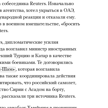
 собеседника Reuters. Изначально
в агентства, хотел укрыться в ОАЭ,
ународной реакции и отказали ему.
з в военном вмешательстве, «бросить
ers.
rs, дипломатические усилия
ада возглавил министр иностранных
екший Турцию и Катар в качестве
скими боевиками. Те договорились
ш-Шам»
, которая возглавила
ва также координировала действия
нтировать, что российский самолет,
тво Сирии с Асадом на борту,
 рассказали три источника Reuters.
скую авиабазу Хмеймим в провинции