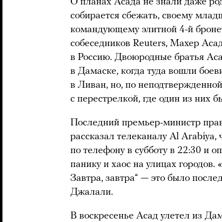
О планах Асада не знали даже ро
собирается сбежать, своему млад
командующему элитной 4-й броне
собеседников Reuters, Махер Асад
в Россию. Двоюродные братья Ас
в Дамаске, когда туда вошли боев
в Ливан, но, по неподтвержденно
с перестрелкой, где один из них б
Последний премьер-министр пра
рассказал телеканалу Al Arabiya,
по телефону в субботу в 22:30 и 
панику и хаос на улицах городов. 
Завтра, завтра“ — это было послед
Джалали.
В воскресенье Асад улетел из Да