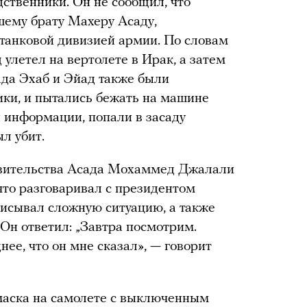
дственники. Он не сообщил, что
шему брату Махеру Асаду,
танковой дивизией армии. По словам
 улетел на вертолете в Ирак, а затем
ада Эхаб и Эйад также были
ики, и пытались бежать на машине
й информации, попали в засаду
ыл убит.
вительства Асада Мохаммед Джалали
 что разговаривал с президентом
описывал сложную ситуацию, а также
«Он ответил: „Завтра посмотрим.
нее, что он мне сказал», — говорит
маска на самолете с выключенным