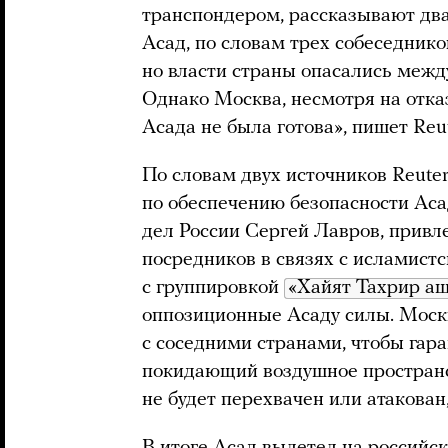
транспондером, рассказывают два
Асад, по словам трех собеседнико
но власти страны опасались межд
Однако Москва, несмотря на отка
Асада не была готова», пишет Reut
По словам двух источников Reute
по обеспечению безопасности Ас
дел России Сергей Лавров, привл
посредников в связях с исламист
с группировкой
«Хайят Тахрир а
оппозиционные Асаду силы. Моск
с соседними странами, чтобы гара
покидающий воздушное пространс
не будет перехвачен или атакован,
В итоге Асад вылетел на россий