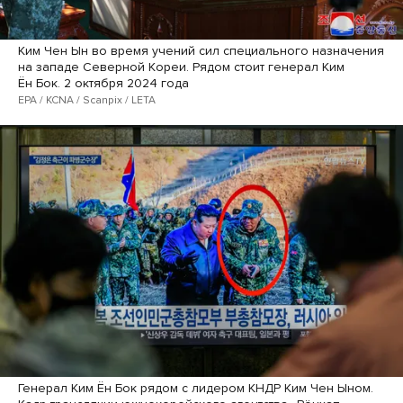
Ким Чен Ын во время учений сил специального назначения
на западе Северной Кореи. Рядом стоит генерал Ким
Ён Бок. 2 октября 2024 года
EPA / KCNA / Scanpix / LETA
Генерал Ким Ён Бок рядом с лидером КНДР Ким Чен Ыном.