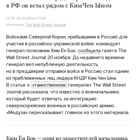
в РФ он встал рядом с Ким Чен Ыном
13:24, 20 ноября 2024
Источник:
The Wall Street Journal
Войсками Северной Кореи, прибывшими в Россию для
участия в российско-украинской войне, командует
генерал-полковник Ким Ён Бок,
сообщила
газета The
Wall Street Journal 20 ноября. До недавнего времени
генерал вел непубличную деятельность,
но в преддверии отправки войск в Россию стал одним
из приближенных лиц лидера КНДР Ким Чен Ына.
В статье о
«таинственном
генерале» The Wall Street
Journal рассказала, что известно о военачальнике,
который будет отвечать за интеграцию
северокорейских военных в российскую армию.
«Медуза» пересказывает главное из этого материала.
Ким Ён Бок — один из заместителей начальника