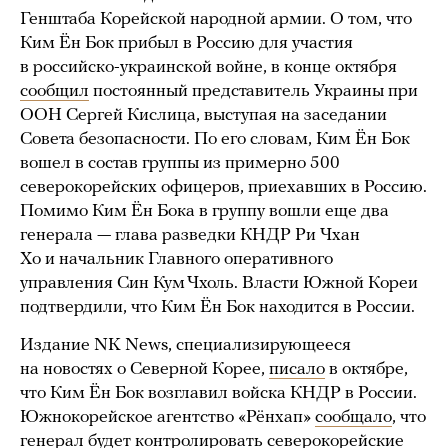
Генштаба Корейской народной армии. О том, что
Ким Ён Бок прибыл в Россию для участия
в российско-украинской войне, в конце октября
сообщил
постоянный представитель Украины при
ООН Сергей Кислица, выступая на заседании
Совета безопасности. По его словам, Ким Ён Бок
вошел в состав группы из примерно 500
северокорейских офицеров, приехавших в Россию.
Помимо Ким Ён Бока в группу вошли еще два
генерала — глава разведки КНДР Ри Чхан
Хо и начальник Главного оперативного
управления Син Кум Чхоль. Власти Южной Кореи
подтвердили, что Ким Ён Бок находится в России.
Издание NK News, специализирующееся
на новостях о Северной Корее,
писало
в октябре,
что Ким Ён Бок возглавил войска КНДР в России.
Южнокорейское агентство «Рёнхап»
сообщало
, что
генерал будет контролировать северокорейские