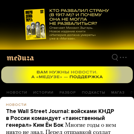
Перейти
к
материалам
НОВОСТИ
ИСТОРИИ
РАЗБОР
ПОДКАСТЫ
МАГАЗ
П
НОВОСТИ
The Wall Street Journal: войсками КНДР
в России командует «таинственный
генерал» Ким Ён Бок
Многие годы о нем
никто не знал. Перед отправкой солдат