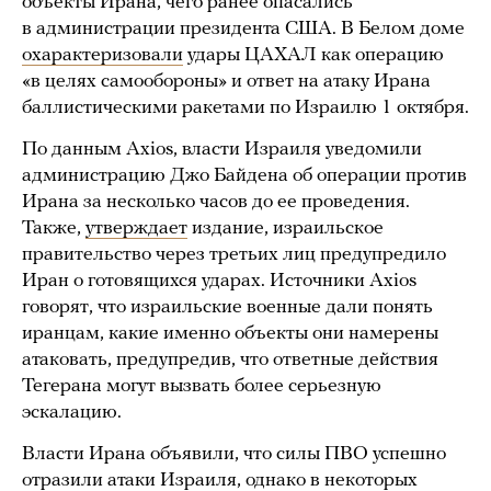
объекты Ирана, чего ранее опасались
в администрации президента США. В Белом доме
охарактеризовали
удары ЦАХАЛ как операцию
«в целях самообороны» и ответ на атаку Ирана
баллистическими ракетами по Израилю 1 октября.
По данным Axios, власти Израиля уведомили
администрацию Джо Байдена об операции против
Ирана за несколько часов до ее проведения.
Также,
утверждает
издание, израильское
правительство через третьих лиц предупредило
Иран о готовящихся ударах. Источники Axios
говорят, что израильские военные дали понять
иранцам, какие именно объекты они намерены
атаковать, предупредив, что ответные действия
Тегерана могут вызвать более серьезную
эскалацию.
Власти Ирана объявили, что силы ПВО успешно
отразили атаки Израиля, однако в некоторых