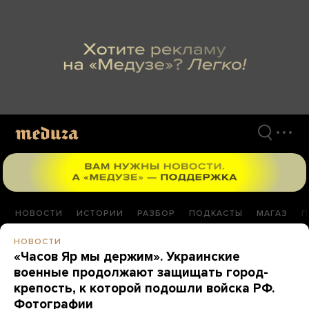
Перейти
к
материалам
НОВОСТИ
ИСТОРИИ
РАЗБОР
ПОДКАСТЫ
МАГАЗ
П
НОВОСТИ
«Часов Яр мы держим». Украинские
военные продолжают защищать город-
крепость, к которой подошли войска РФ.
Фотографии