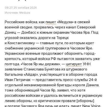
08:27, 25 октября 2024
Источник:
Meduza
Российские войска, как
пишет
«Медуза» в свежей
военной сводке, прорвались через канал Северский
Донец — Донбасс к южным окраинам Часова Яра. Под
угрозой оказались дороги на Торецк
и Константиновку — главные пути, по которым идет
снабжение украинской группировки в Часовом Яре.
Украинские военные продолжают оборонять город-
крепость, который войска РФ пытаются захватить уже
полгода. «Часов Яр мы держим», —
цитирует
УНН
заявление Станислава Бунятова из штурмового
батальона «Айдар», участвующего в обороне города.
Иван Петричак — представитель пресс-службы 24-й
отдельной механизированной бригады короля Данила,
тоже обороняющей Часов Яр, заявил, что хотя
российским войскам и удалось вклиниться в украинскую
линию обороны, «о критическом провале [обороны]
и потере Часового Яра речь не идет»,
пишет
New Voice.