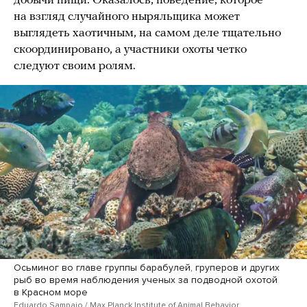
добычи пищи. Оказалось, поведение, которое
на взгляд случайного ныряльщика может
выглядеть хаотичным, на самом деле тщательно
скоординировано, а участники охоты четко
следуют своим ролям.
Осьминог во главе группы барабулей, груперов и других
рыб во время наблюдения ученых за подводной охотой
в Красном море
Eduardo Sampaio
/ Max Planck Institute of Animal Behavior