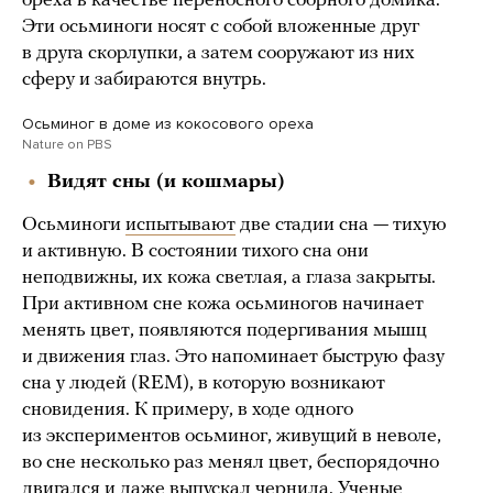
ореха в качестве переносного сборного домика.
Эти осьминоги носят с собой вложенные друг
в друга скорлупки, а затем сооружают из них
сферу и забираются внутрь.
Осьминог в доме из кокосового ореха
Nature on PBS
Видят сны (и кошмары)
Осьминоги
испытывают
две стадии сна — тихую
и активную. В состоянии тихого сна они
неподвижны, их кожа светлая, а глаза закрыты.
При активном сне кожа осьминогов начинает
менять цвет, появляются подергивания мышц
и движения глаз. Это напоминает быструю фазу
сна у людей (REM), в которую возникают
сновидения. К примеру, в ходе одного
из экспериментов осьминог, живущий в неволе,
во сне несколько раз менял цвет, беспорядочно
двигался и даже выпускал чернила. Ученые