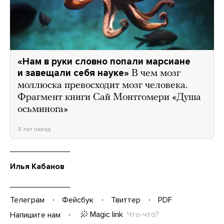
«Нам в руки словно попали марсиане
и завещали себя науке»
В чем мозг
моллюска превосходит мозг человека.
Фрагмент книги Сай Монтгомери «Душа
осьминога»
9 лет назад
Илья Кабанов
Телеграм
Фейсбук
Твиттер
PDF
Magic link
Что-что?
Напишите нам