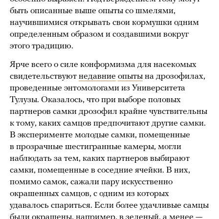
быть описанные выше опыты со шмелями,
научившимися открывать свои кормушки одним
определенным образом и создавшими вокруг
этого традицию.
Ярче всего о силе конформизма для насекомых
свидетельствуют
недавние
опыты
на дрозофилах,
проведенные энтомологами из Университета
Тулузы. Оказалось, что при выборе половых
партнеров самки дрозофил крайне чувствительны
к тому, каких самцов предпочитают другие самки.
В эксперименте молодые самки, помещенные
в прозрачные шестигранные камеры, могли
наблюдать за тем, каких партнеров выбирают
самки, помещенные в соседние ячейки. В них,
помимо самок, сажали пару искусственно
окрашенных самцов, с одним из которых
удавалось спариться. Если более удачливые самцы
были окрашены, например, в зеленый, а менее —