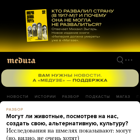
Перейти
к
материалам
НОВОСТИ
ИСТОРИИ
РАЗБОР
ПОДКАСТЫ
МАГАЗ
П
РАЗБОР
Могут ли животные, посмотрев на нас,
создать свою, альтернативную, культуру?
Исследования на шмелях показывают: могут
(но, видно, не очень хотят)