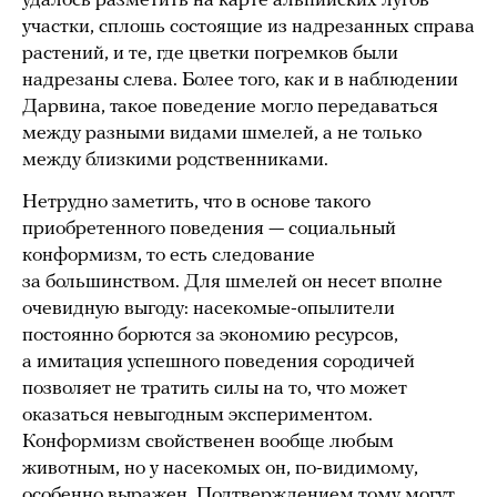
удалось разметить на карте альпийских лугов
участки, сплошь состоящие из надрезанных справа
растений, и те, где цветки погремков были
надрезаны слева. Более того, как и в наблюдении
Дарвина, такое поведение могло передаваться
между разными видами шмелей, а не только
между близкими родственниками.
Нетрудно заметить, что в основе такого
приобретенного поведения — социальный
конформизм, то есть следование
за большинством. Для шмелей он несет вполне
очевидную выгоду: насекомые-опылители
постоянно борются за экономию ресурсов,
а имитация успешного поведения сородичей
позволяет не тратить силы на то, что может
оказаться невыгодным экспериментом.
Конформизм свойственен вообще любым
животным, но у насекомых он, по-видимому,
особенно выражен. Подтверждением тому могут