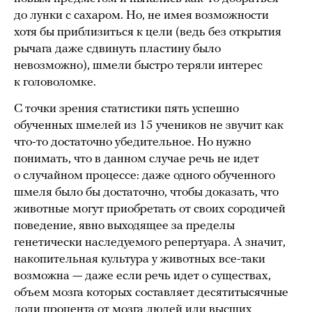
до лунки с сахаром. Но, не имея возможности
хотя бы приблизиться к цели (ведь без открытия
рычага даже сдвинуть пластину было
невозможно), шмели быстро теряли интерес
к головоломке.
С точки зрения статистики пять успешно
обученных шмелей из 15 учеников не звучит как
что-то достаточно убедительное. Но нужно
понимать, что в данном случае речь не идет
о случайном процессе: даже одного обученного
шмеля было бы достаточно, чтобы доказать, что
животные могут приобретать от своих сородичей
поведение, явно выходящее за пределы
генетически наследуемого репертуара. А значит,
накопительная культура у животных все-таки
возможна — даже если речь идет о существах,
объем мозга которых составляет десятитысячные
доли процента от мозга людей или высших