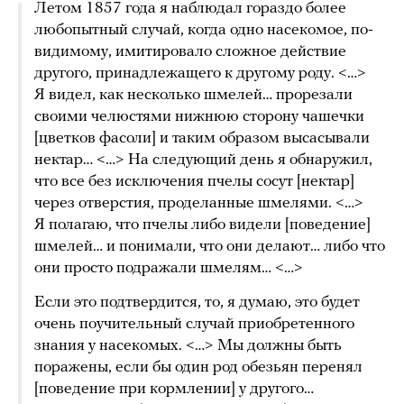
Летом 1857 года я наблюдал гораздо более
любопытный случай, когда одно насекомое, по-
видимому, имитировало сложное действие
другого, принадлежащего к другому роду. <…>
Я видел, как несколько шмелей… прорезали
своими челюстями нижнюю сторону чашечки
[цветков фасоли] и таким образом высасывали
нектар… <…> На следующий день я обнаружил,
что все без исключения пчелы сосут [нектар]
через отверстия, проделанные шмелями. <…>
Я полагаю, что пчелы либо видели [поведение]
шмелей… и понимали, что они делают… либо что
они просто подражали шмелям… <…>
Если это подтвердится, то, я думаю, это будет
очень поучительный случай приобретенного
знания у насекомых. <…> Мы должны быть
поражены, если бы один род обезьян перенял
[поведение при кормлении] у другого…