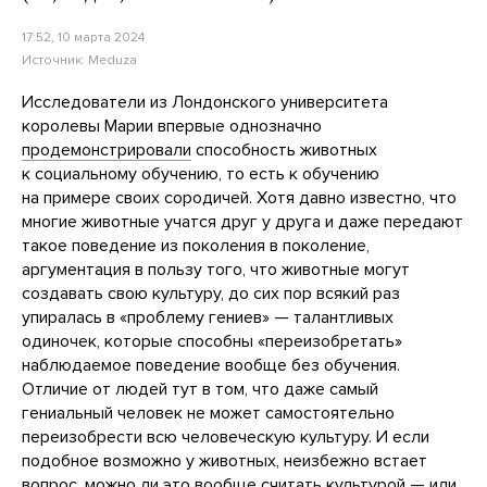
17:52, 10 марта 2024
Источник:
Meduza
Исследователи из Лондонского университета
королевы Марии впервые однозначно
продемонстрировали
способность животных
к социальному обучению, то есть к обучению
на примере своих сородичей. Хотя давно известно, что
многие животные учатся друг у друга и даже передают
такое поведение из поколения в поколение,
аргументация в пользу того, что животные могут
создавать свою культуру, до сих пор всякий раз
упиралась в «проблему гениев» — талантливых
одиночек, которые способны «переизобретать»
наблюдаемое поведение вообще без обучения.
Отличие от людей тут в том, что даже самый
гениальный человек не может самостоятельно
переизобрести всю человеческую культуру. И если
подобное возможно у животных, неизбежно встает
вопрос, можно ли это вообще считать культурой — или