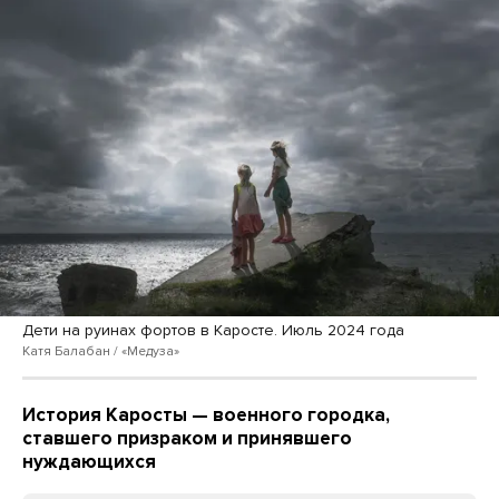
Дети на руинах фортов в Каросте. Июль 2024 года
Катя Балабан / «Медуза»
История Каросты — военного городка,
ставшего призраком и принявшего
нуждающихся