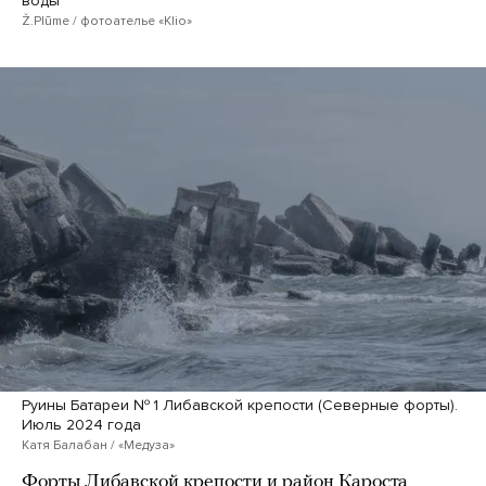
воды
Ž.Plūme / фотоателье «Klio»
Руины Батареи № 1 Либавской крепости (Северные форты).
Июль 2024 года
Катя Балабан / «Медуза»
Форты Либавской крепости и район Кароста