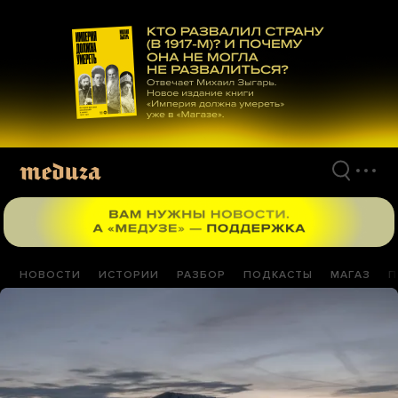
Перейти
к
материалам
НОВОСТИ
ИСТОРИИ
РАЗБОР
ПОДКАСТЫ
МАГАЗ
П