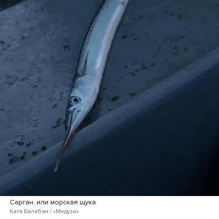
Сарган, или морская щука
Катя Балабан / «Медуза»