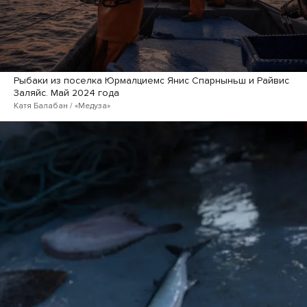
Рыбаки из поселка Юрмалциемс Янис Спарныньш и Райвис
Заляйс. Май 2024 года
Катя Балабан / «Медуза»