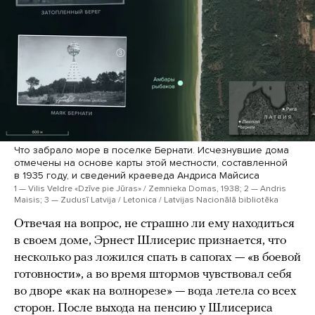
Что забрало море в поселке Бернати. Исчезнувшие дома
отмечены на основе карты этой местности, составленной
в 1935 году, и сведений краеведа Андриса Майсиса
1 — Vilis Veldre «Dzīve pie Jūras» / Zemnieka Domas, 1938; 2 — Andris
Maisis; 3 — Zudusī Latvija / Letonica / Latvijas Nacionālā bibliotēka
Отвечая на вопрос, не страшно ли ему находиться
в своем доме, Эрнест Шлисерис признается, что
несколько раз ложился спать в сапогах — «в боевой
готовности», а во время штормов чувствовал себя
во дворе «как на волнорезе» — вода летела со всех
сторон. После выхода на пенсию у Шлисериса