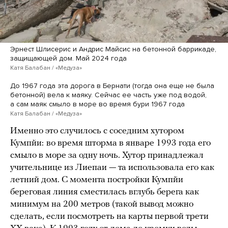
Эрнест Шлисерис и Андрис Майсис на бетонной баррикаде,
защищающей дом. Май 2024 года
Катя Балабан / «Медуза»
До 1967 года эта дорога в Бернати (тогда она еще не была
бетонной) вела к маяку. Сейчас ее часть уже под водой,
а сам маяк смыло в море во время бури 1967 года
Катя Балабан / «Медуза»
Именно это случилось с соседним хутором
Кумпйи:
во время шторма в январе 1993 года его
смыло в море за одну ночь. Хутор принадлежал
учительнице из Лиепаи — та использовала его как
летний дом. С момента постройки Кумпйи
береговая линия сместилась вглубь берега как
минимум на 200 метров (такой вывод можно
сделать, если посмотреть на карты первой трети