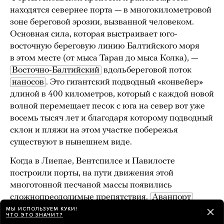
находятся севернее порта — в многокилометровой
зоне береговой эрозии, вызванной человеком.
Основная сила, которая выстраивает юго-
восточную береговую линию Балтийского моря
в этом месте (от мыса Таран до мыса Колка), —
Восточно-Балтийский
вдольбереговой поток
наносов
. Это гигантский подводный «конвейер»
длиной в 400 километров, который с каждой новой
волной перемещает песок с юга на север вот уже
восемь тысяч лет и благодаря которому подводный
склон и пляжи на этом участке побережья
существуют в нынешнем виде.
Когда в Лиепае, Вентспилсе и Павилосте
построили порты, на пути движения этой
многотонной песчаной массы появились
сложнопреодолимые препятствия.
Аванпорт
Лиепайского порта стоит из южного и северного
МЫ ИСПОЛЬЗУЕМ КУКИ!
ЧТО ЭТО ЗНАЧИТ?
молов
, которые уходят в море на один и полтора