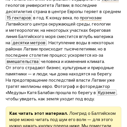
геологов университета Латвии, в последние
десятилетия страна в центре Европы теряет в среднем
15 гектаров
в год. К концу века, по
прогнозам
Латвийского центра окружающей среды, геологии
и метеорологии, на некоторых участках береговая
линия Балтийского моря сместится вглубь материка
на
десятки метров
. Наступление воды в некоторых
районах Латвии происходит тысячелетиями, но в
последнее столетие процесс ускоряется из-за
вмешательства
человека и изменения климата.
От этого страдают бизнес, культурные и природные
памятники — и люди, чьи дома находятся на берегу.
На предотвращение последствий власти Латвии уже
тратят миллионы евро. Фотограф и фоторедактор
«Медузы» Катя Балабан прошла по берегу в
Курземе
,
чтобы увидеть, как земля уходит под воду.
Как читать этот материал.
Лонгрид о Балтийском
море можно читать под шум его волн — для этого
нужно нажать кнопку плеера ниже. Мы поместили