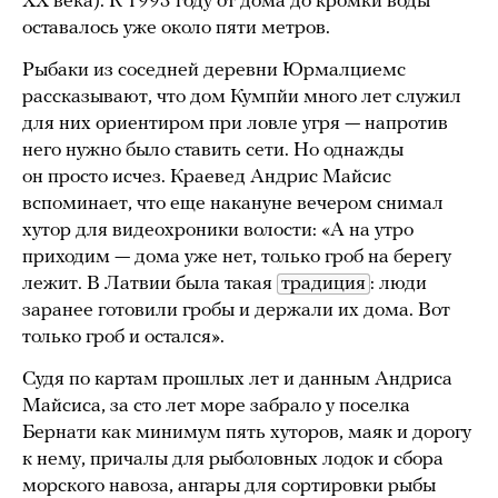
XX века). К 1993 году от дома до кромки воды
оставалось уже около пяти метров.
Рыбаки из соседней деревни Юрмалциемс
рассказывают, что дом Кумпйи много лет служил
для них ориентиром при ловле угря — напротив
него нужно было ставить сети. Но однажды
он просто исчез. Краевед Андрис Майсис
вспоминает, что еще накануне вечером снимал
хутор для видеохроники волости: «А на утро
приходим — дома уже нет, только гроб на берегу
лежит. В Латвии была такая
традиция
: люди
заранее готовили гробы и держали их дома. Вот
только гроб и остался».
Судя по картам прошлых лет и данным Андриса
Майсиса, за сто лет море забрало у поселка
Бернати как минимум пять хуторов, маяк и дорогу
к нему, причалы для рыболовных лодок и сбора
морского навоза, ангары для сортировки рыбы