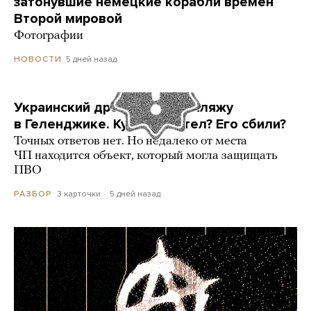
затонувшие немецкие корабли времен
Второй мировой
Фотографии
5 дней назад
НОВОСТИ
Украинский дрон попал по пляжу
в Геленджике. Куда он летел? Его сбили?
Точных ответов нет. Но недалеко от места
ЧП находится объект, который могла защищать
ПВО
3 карточки
5 дней назад
РАЗБОР