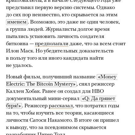
криптовалюты, а в начале следующего года уже
представил первую версию системы. Однако
до сих пор неизвестно, кто скрывается за этим
именем
. Возможно, это даже не один человек,
а группа людей. Журналисты долгое время
пытались установить личность создателя
биткоина —
предполагали
даже, что за всем стоит
Илон Маск. Но убедительных доказательств
в пользу того или иного кандидата найти
не удалось.
Новый фильм, получивший название
«Money 
Electric: The Bitcoin Mystery»
, снял режиссер
Каллен Хобак. Ранее он создал для HBO
документальный мини-сериал
«Q: Да грянет 
буря!»
. Режиссер
рассказал
, что потратил годы
на то, чтобы изучить все теории, касающиеся
личности Сатоси Накамото. В итоге он пришел
к выводу, что за псевдонимом скрывается
разработчик Питер Тодд.