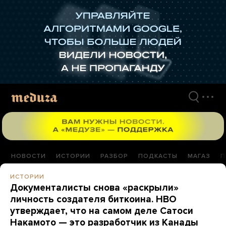
Перейти
к
материалам
НОВОСТИ
ИСТОРИИ
РАЗБОР
ПОДКАСТЫ
МАГАЗ
П
ИСТОРИИ
Документалисты снова «раскрыли»
личность создателя биткоина. HBO
утверждает, что на самом деле Сатоси
Накамото — это разработчик из Канады