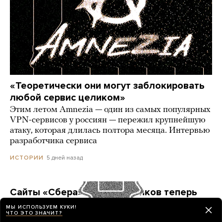
«Теоретически они могут заблокировать
любой сервис целиком»
Этим летом Amnezia — один из самых популярных
VPN-сервисов у россиян — пережил крупнейшую
атаку, которая длилась полтора месяца. Интервью
разработчика сервиса
5 дней назад
ИСТОРИИ
Сайты «Сбера» и других банков теперь
можно открыть только в российских
МЫ ИСПОЛЬЗУЕМ КУКИ!
ЧТО ЭТО ЗНАЧИТ?
браузерах. Это опасно? И какой браузер