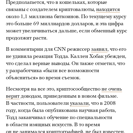
Предполагается, что в кошельках, которые
связаны с создателем криптовалюты,
находится
около 1,1 миллиона биткоинов. По текущему курсу
это больше 69 миллиардов долларов, и эта цифра
может увеличиваться дальше, если обменный курс
продолжит расти.
В комментарии для CNN режиссер
заявил
, что его
не удивила реакция Тодда. Каллен Хобак убежден,
что сделал верные выводы. Он также отметил, что
у разработчика «были все возможности
объясниться» во время съемок.
Несмотря на все это, криптосообщество
не очень
верит
доводам, приведенным в новом фильме.
В частности, пользователи
указали
, что в 2008
году, когда была опубликована научная работа,
Тодд заканчивал обучение по специальности
в области изящных искусств. В то время
он не занимался криптографией, не был известен,