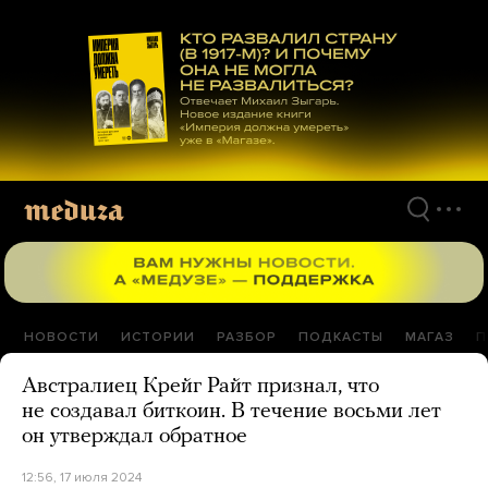
Перейти
к
материалам
НОВОСТИ
ИСТОРИИ
РАЗБОР
ПОДКАСТЫ
МАГАЗ
П
Австралиец Крейг Райт признал, что
не создавал биткоин. В течение восьми лет
он утверждал обратное
12:56, 17 июля 2024