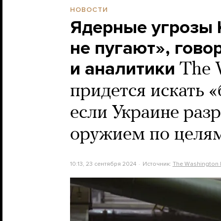
НОВОСТИ
Ядерные угрозы 
не пугают», гово
и аналитики
The 
придется искать «
если Украине раз
оружием по целям
10:13, 23 сентября 2024
Источник:
The Washington 