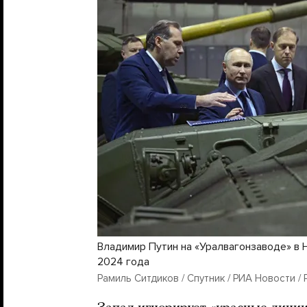
Владимир Путин на «Уралвагонзаводе» в 
2024 года
Рамиль Ситдиков / Спутник / РИА Новости / 