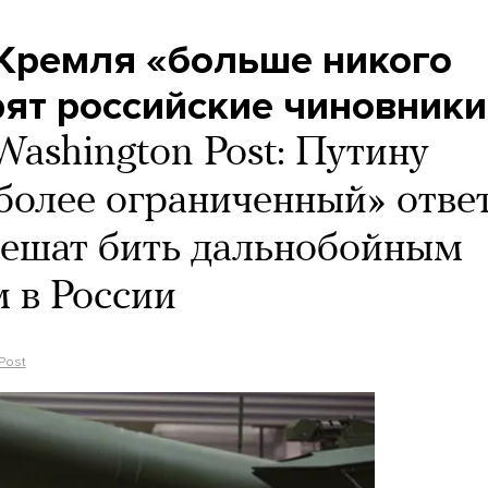
Кремля «больше никого
рят российские чиновники
Washington Post: Путину
более ограниченный» ответ
решат бить дальнобойным
 в России
Post