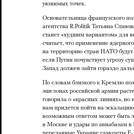
уязвимых точек.
Основательница французского пол
агентства R.Politik Татьяна Стано
станет «худшим вариантом» для в
считает, что применение ядерног
на территорию стран НАТО будут 
если Путин почувствует угрозу су
Запад должен зайти гораздо дальш
По словам близкого к Кремлю пол
эшелонах российской армии расте
говорила о «красных линиях», но 
нам придется пойти на эскалацию»
возможным ответом может быть з
в Москве и удары по авиабазам в
переданные Украине самолеты F-