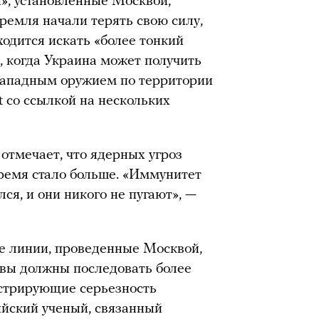
», установленные Москвой,
ремля начали терять свою силу,
одится искать «более тонкий
, когда Украина может получить
западным оружием по территории
t со ссылкой на нескольких
тмечает, что ядерных угроз
ремя стало больше. «Иммунитет
ся, и они никого не пугают», —
ые линии, проведенные Москвой,
квы должны последовать более
стрирующие серьезность
ийский ученый, связанный