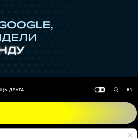
EN
ЩЬ ДРУГА