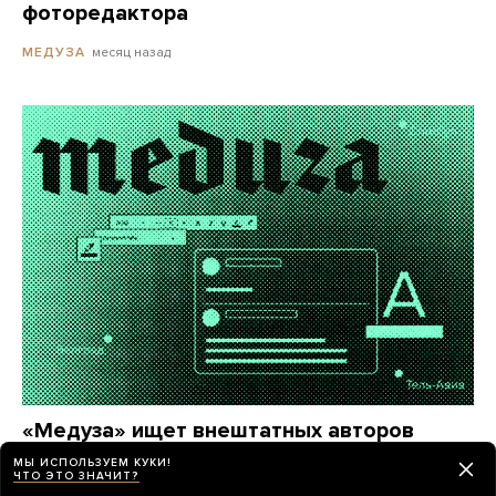
фоторедактора
месяц назад
МЕДУЗА
«Медуза» ищет внештатных авторов
в центрах российской эмиграции
МЫ ИСПОЛЬЗУЕМ КУКИ!
ЧТО ЭТО ЗНАЧИТ?
Если вы живете в Сербии, Грузии, Израиле