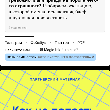
тревожно. Мы и правда на пороге чего-
то страшного?
Разбираем эскалацию,
в которой смешались шантаж, блеф
и пугающая неизвестность
2 года назад
Телеграм
Фейсбук
Твиттер
PDF
Magic link
Что-что?
Напишите нам
КРЫМ ЭТИМ ЛЕТОМ
ФОТО ПУСТУЮЩЕГО ПОЛУОСТРОВА