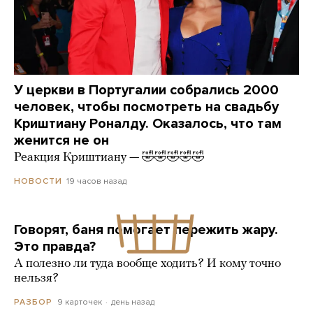
У церкви в Португалии собрались 2000
человек, чтобы посмотреть на свадьбу
Криштиану Роналду. Оказалось, что там
женится не он
Реакция Криштиану — 🤣🤣🤣🤣🤣
19 часов назад
НОВОСТИ
Говорят, баня помогает пережить жару.
Это правда?
А полезно ли туда вообще ходить? И кому точно
нельзя?
9 карточек
день назад
РАЗБОР