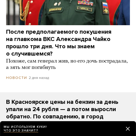
После предполагаемого покушения
на главкома ВКС Александра Чайко
прошло три дня. Что мы знаем
о случившемся?
Похоже, сам генерал жив, но его дочь пострадала,
а зять мог погибнуть
2 дня назад
НОВОСТИ
В Красноярске цены на бензин за день
упали на 24 рубля — а потом выросли
обратно. По совпадению, в город
приезжал Путин
МЫ ИСПОЛЬЗУЕМ КУКИ!
ЧТО ЭТО ЗНАЧИТ?
2 дня назад
НОВОСТИ