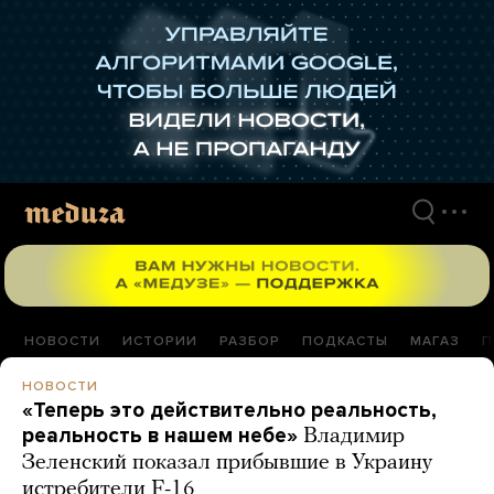
Перейти
к
материалам
НОВОСТИ
ИСТОРИИ
РАЗБОР
ПОДКАСТЫ
МАГАЗ
П
НОВОСТИ
«Теперь это действительно реальность,
реальность в нашем небе»
Владимир
Зеленский показал прибывшие в Украину
истребители F-16