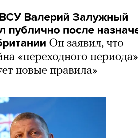
 ВСУ Валерий Залужный
л публично после назнач
британии
Он заявил, что
йна «переходного периода»
ет новые правила»