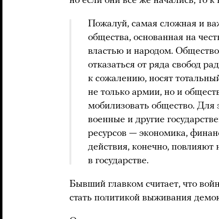
но если они все же начались, то к
Пожалуй, самая сложная и ва
общества, основанная на чес
властью и народом. Общество
отказаться от ряда свобод р
к сожалению, носят тотальны
не только армии, но и общест
мобилизовать общество. Для 
военные и другие государств
ресурсов — экономика, финан
действия, конечно, повлияют
в государстве.
Бывший главком считает, что войн
стать политикой выживания демок