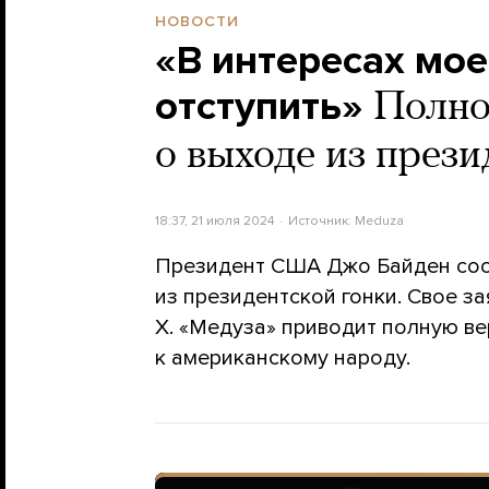
НОВОСТИ
«В интересах мое
отступить»
Полно
о выходе из прези
18:37, 21 июля 2024
Источник:
Meduza
Президент США Джо Байден соо
из президентской гонки. Свое з
X. «Медуза» приводит полную в
к американскому народу.