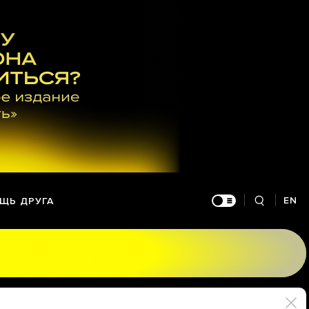
EN
ЩЬ ДРУГА