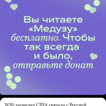
WSJ: разведка США связала с Россией