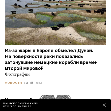
Из-за жары в Европе обмелел Дунай.
На поверхности реки показались
затонувшие немецкие корабли времен
Второй мировой
Фотографии
6 дней назад
НОВОСТИ
Украинский дрон попал по пляжу
МЫ ИСПОЛЬЗУЕМ КУКИ!
в Геленджике. Куда он летел? Его сбили?
ЧТО ЭТО ЗНАЧИТ?