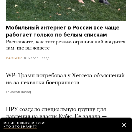
Мобильный интернет в России все чаще
работает только по белым спискам
Расскажите, как этот режим ограничений вводится
там, где вы живете
16 часов назад
РАЗБОР
WP: Трамп потребовал у Хегсета объяснений
из-за нехватки боеприпасов
17 часов назад
ЦРУ создало специальную группу для
давления на власти Кубы. Ее задача —
усилить разногласия среди кубинской
МЫ ИСПОЛЬЗУЕМ КУКИ!
ЧТО ЭТО ЗНАЧИТ?
политической элиты