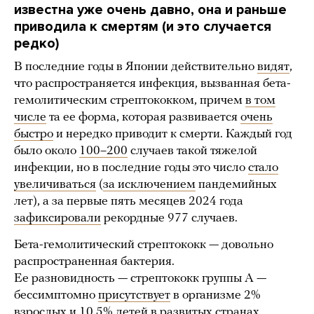
известна уже очень давно, она и раньше
приводила к смертям (и это случается
редко)
В последние годы в Японии действительно
видят
,
что распространяется инфекция, вызванная бета‎-
гемолитическим стрептококком, причем
в том
числе
та ее форма, которая развивается
очень
быстро
и нередко приводит к смерти. Каждый год
было около
100–200
случаев такой тяжелой
инфекции, но в последние годы это число
стало
увеличиваться
(
за исключением
пандемийных
лет), а за первые пять месяцев 2024 года
зафиксировали
рекордные 977 случаев.
Бета-гемолитический стрептококк — довольно
распространенная бактерия.
Ее разновидность — стрептококк группы A —
бессимптомно
присутствует
в организме 2%
взрослых и 10,5% детей в развитых странах.