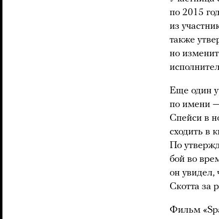
по 2015 го
из участни
также утве
но изменит
исполните
Еще один у
по имени —
Спейси в н
сходить в 
По утвержд
бой во вре
он увидел,
Скотта за 
Фильм «Spa