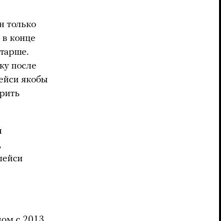
н только
 в конце
старше.
ку после
пейси якобы
орить
я
,
пейси
лом с 2013