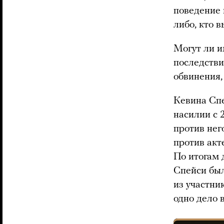
поведение 
либо, кто 
Могут ли и
последстви
обвинения,
Кевина Спе
насилии с 
против нег
против акт
По итогам 
Спейси был
из участни
одно дело 