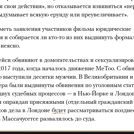
и свои действия», но отказывается извиняться «пе
выдумывает всякую ерунду или преувеличивает».
меть заявления участников фильма юридические
я и собирается ли кто-то из них выдвинуть форм
 неясно.
йси обвиняют в домогательствах и сексуализиро
2017 года, когда началось движение MeToo. С об
о выступили десятки мужчин. В Великобритании
ера были выдвинуты обвинения по уголовным стат
двух судебных процессов — в Нью-Йорке и Лондо
 оправдан присяжными (отдельный гражданский 
ков дела в Лондоне
будет
рассматриваться поздне
в Массачусетсе развалилось до суда.