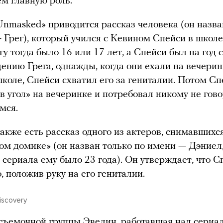
ем главную роль.
Unmasked» приводится рассказ человека (он назва
 Грег), который учился с Кевином Спейси в школе
гу тогда было 16 или 17 лет, а Спейси был на год 
ению Грега, однажды, когда они ехали на вечерин
школе, Спейси схватил его за гениталии. Потом С
 в угол» на вечеринке и потребовал никому не гов
мся.
акже есть рассказ одного из актеров, снимавшихс
ом домике» (он назван только по имени — Дэниел
 сериала ему было 23 года). Он утверждает, что С
, положив руку на его гениталии.
Discovery
съемочной группы Эвелин, работавшая над сериа