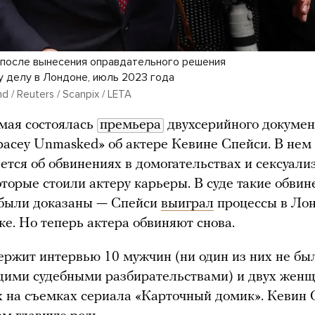
 после вынесения оправдательного решения
у делу в Лондоне, июль 2023 года
d / Reuters / Scanpix / LETA
мая состоялась
премьера
двухсерийного докумен
acey Unmasked» об актере Кевине Спейси. В нем
ется об обвинениях в домогательствах и сексуал
оторые стоили актеру карьеры. В суде такие обвин
 были доказаны — Спейси
выиграл
процессы в Ло
е. Но теперь актера обвиняют снова.
ржит интервью 10 мужчин (ни один из них не бы
щими судебными разбирательствами) и двух женщ
 на съемках сериала «Карточный домик». Кевин 