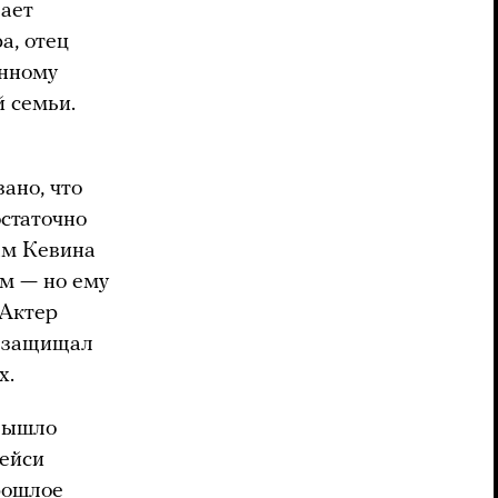
вает
а, отец
анному
 семьи.
ано, что
остаточно
ам Кевина
им — но ему
 Актер
и защищал
х.
 вышло
пейси
прошлое