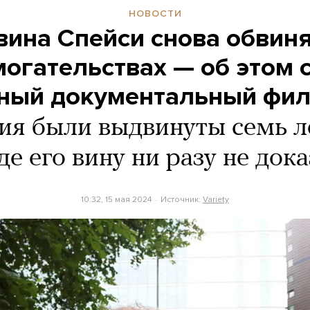
НОВОСТИ
вина Спейси снова обвин
могательствах — об этом 
ный документальный фи
ия были выдвинуты семь ле
де его вину ни разу не док
10:32, 15 мая 2024
Источник:
Variety