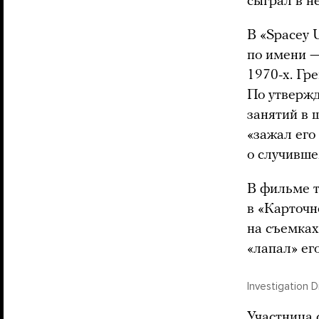
сыграл в н
В «Spacey 
по имени —
1970-х. Гре
По утвержд
занятий в 
«зажал его
о случивше
В фильме т
в «Карточн
на съемках
«лапал» его
Investigation 
Участница 