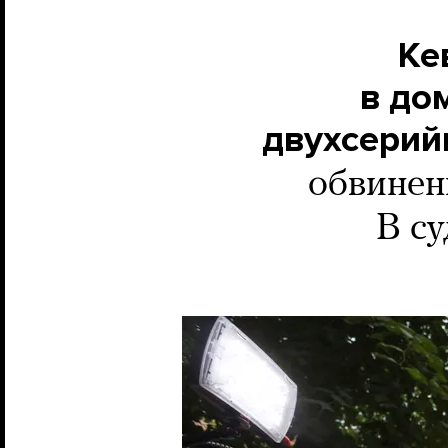
Ке
в до
двухсерий
обвинен
В су