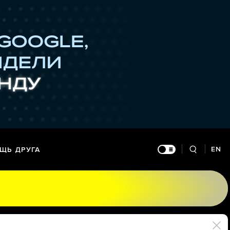
EN
ЩЬ ДРУГА