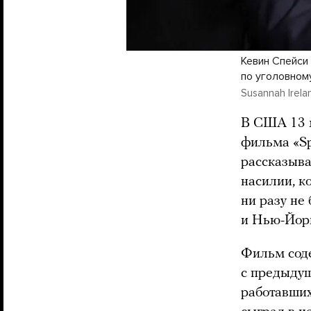
Кевин Спейси
по уголовном
Susannah Irelan
В США 13 
фильма «Sp
рассказыва
насилии, к
ни разу не
и Нью-Йорк
Фильм соде
с предыду
работавших