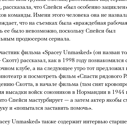
д, рассказала, что Спейси «был особенно зациклен
ков команды. Имени этого человека она не назвал
рждает, что на съемках была «враждебная рабочая
ь ее было невозможно, поскольку Спейси был
льным продюсером сериала.
частник фильма «Spacey Unmasked» (он назван то
 Скотт) рассказал, как в 1998 году познакомился
очном клубе, а на следующее утро тот предложил
кинотеатр и посмотреть фильм «Спасти рядового Р
ению Скотта, в начале фильма (там снят кровоп
мя высадки войск союзников в Нормандии в 1944 
 что Спейси мастурбирует — а затем актер якобы с
руку и «попытался заставить помочь».
cey Unmasked» также содержит интервью старше