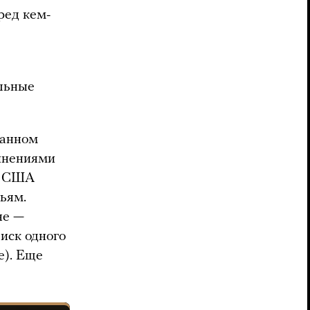
ред кем-
альные
ванном
винениями
 и США
ьям.
не —
иск одного
е). Еще