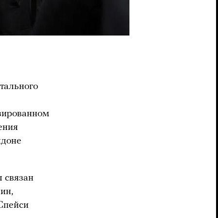
тального
изированном
ения
ндоне
л связан
ин,
Спейси