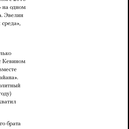
» на одном
а. Эвелин
 среда»,
лько
 с Кевином
 вместе
айана».
ролитный
году)
хватил
го брата