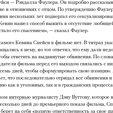
йси — Рэндалла Фаулера. Он подробно рассказы
тве и отношениях с отцом. По утверждению Фаулер
нии нескольких лет подвергал его сексуализиров
Кевин нашел способ выжить в отсутствие любящей
стало его спасением», — сказал Фаулер.
амого Кевина Спейси в фильме нет. В титрах указ
ащались к нему, но тот ответил, что ему дали нед
тобы ответить на выдвинутые обвинения. По слов
здатели фильма перед его выходом связались с н
семь дней, чтобы сформулировать свою позицию.
ет, что последовательно отрицал все обвинения 
ию как в уголовных, так и в гражданских процесса
овом
интервью
журналисту Дэну Вуттону, которое
несколько дней до премьерного показа фильма, С
о берет на себя «полную ответственность за свое 