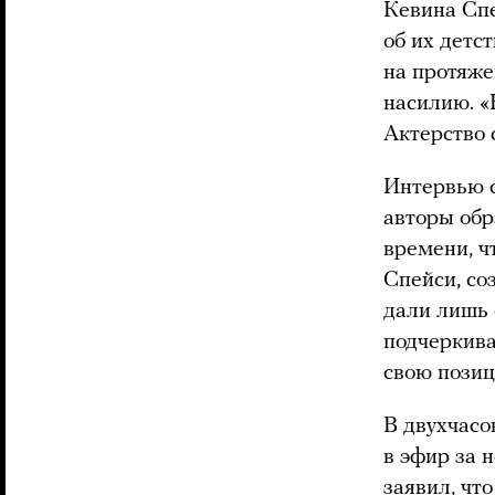
Кевина Спе
об их детс
на протяже
насилию. «
Актерство 
Интервью с
авторы обр
времени, ч
Спейси, со
дали лишь 
подчеркива
свою позиц
В двухчас
в эфир за 
заявил, чт