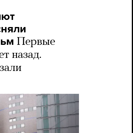
яют
сняли
льм
Первые
т назад.
азали