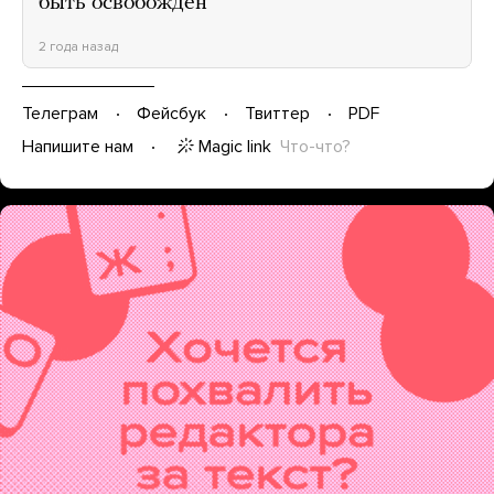
быть освобожден
2 года назад
Телеграм
Фейсбук
Твиттер
PDF
Magic link
Что-что?
Напишите нам