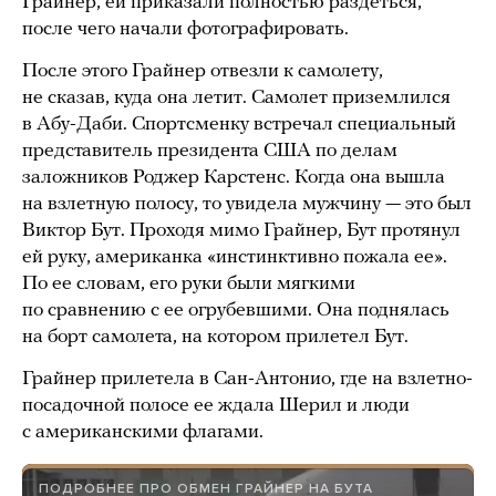
Грайнер, ей приказали полностью раздеться,
после чего начали фотографировать.
После этого Грайнер отвезли к самолету,
не сказав, куда она летит. Самолет приземлился
в Абу-Даби. Спортсменку встречал специальный
представитель президента США по делам
заложников Роджер Карстенс. Когда она вышла
на взлетную полосу, то увидела мужчину — это был
Виктор Бут. Проходя мимо Грайнер, Бут протянул
ей руку, американка «инстинктивно пожала ее».
По ее словам, его руки были мягкими
по сравнению с ее огрубевшими. Она поднялась
на борт самолета, на котором прилетел Бут.
Грайнер прилетела в Сан-Антонио, где на взлетно-
посадочной полосе ее ждала Шерил и люди
с американскими флагами.
ПОДРОБНЕЕ ПРО ОБМЕН ГРАЙНЕР НА БУТА