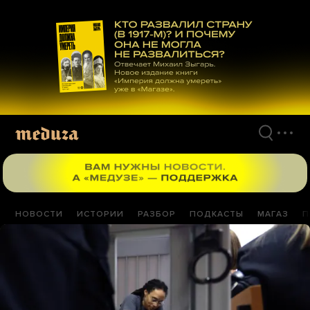
Перейти
к
материалам
НОВОСТИ
ИСТОРИИ
РАЗБОР
ПОДКАСТЫ
МАГАЗ
П