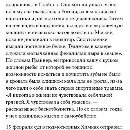
допрашивали Грайнер. Они хотели узнать у нее,
почему она оказалась в России, зачем привезла
наркотики и для кого они предназначались. Затем
на нее надели наручники, посадили в «крошечную
машину» и несколько часов возили по Москве,
пока не доставили в изолятор. Спортсменке
выдали постельное белье. Туалетом в камере
служила «испачканная фекалиями дыра в земле».
По словам Грайнер, ей приносили кашу с куском
жирной рыбы, от которой ее тошнило,
возможности помыться и почистить зубы не было,
а кровать была слишком мала для ее
роста
, из-за
чего дали о себе знать старые спортивные травмы.
«Я никогда в жизни не чувствовала себя такой
грязной. Я чувствовала себя ужасно», —
рассказывает баскетболистка. По ее словам, тогда
у нее появились мысли о самоубийстве.
19 февраля суд в подмосковных Химках отправил