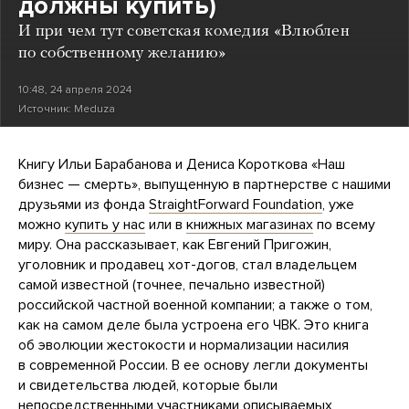
должны купить)
И при чем тут советская комедия «Влюблен
по собственному желанию»
10:48, 24 апреля 2024
Источник:
Meduza
Книгу Ильи Барабанова и Дениса Короткова «Наш
бизнес — смерть», выпущенную в партнерстве с нашими
друзьями из фонда
StraightForward Foundation
, уже
можно
купить у нас
или в
книжных магазинах
по всему
миру. Она рассказывает, как Евгений Пригожин,
уголовник и продавец хот-догов, стал владельцем
самой известной (точнее, печально известной)
российской частной военной компании; а также о том,
как на самом деле была устроена его ЧВК. Это книга
об эволюции жестокости и нормализации насилия
в современной России. В ее основу легли документы
и свидетельства людей, которые были
непосредственными участниками описываемых