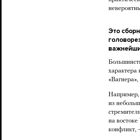
невероятны
Это сборн
головорез
важнейши
Большинств
характера 
«Вагнера»,
Например, 
из небольш
стремитель
на востоке
конфликт, 