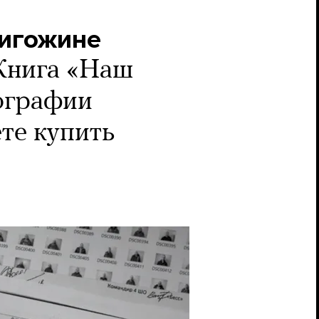
ригожине
Книга «Наш
пографии
ете купить