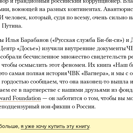
вор и грандиозный российский коррупционер. Вл
мии, воюющей на разных континентах. Авантюрист
И человек, который, судя по всему, очень сильно н
 Путина.
 Илья Барабанов («Русская служба Би-би-си») и 
Центр «Досье») изучили внутренние документы Ч
 собрали бесчисленное множество свидетельств 
 чтобы осмыслить этот феномен. Их книга «Наш б
это самая полная история ЧВК «Вагнера», и мы с 
 гордостью сообщаем, что она наконец-то вышла и
ем ее в партнерстве с нашими друзьями из фонд
rward Foundation
— он заботится о том, чтобы вы м
еподцензурный нон-фикшн о России.
 больше,
я уже хочу купить эту книгу
.