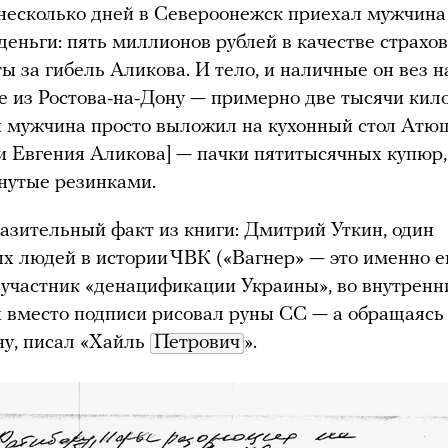
несколько дней в Североонежск приехал мужчина
 деньги: пять миллионов рублей в качестве страхо
ы за гибель Аликова. И тело, и наличные он вез н
 из Ростова-на-Дону — примерно две тысячи кил
 мужчина просто выложил на кухонный стол Атю
и Евгения Аликова] — пачки пятитысячных купюр,
нутые резинками.
азительный факт из книги: Дмитрий Уткин, один
х людей в истории ЧВК («Вагнер» — это именно е
 участник «денацификации Украины», во внутренн
 вместо подписи рисовал руны СС — а обращаясь
у, писал «Хайль
Петрович
».