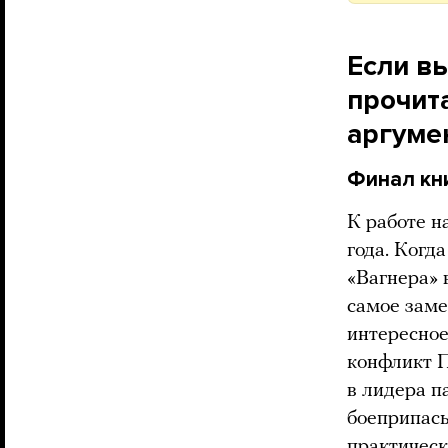
Если вы
прочита
аргуме
Финал кн
К работе н
года. Когд
«Вагнера» 
самое заме
интересное
конфликт 
в лидера п
боеприпасы
практическ