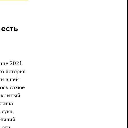
 есть
онце 2021
то история
и в ней
лось самое
открытый
ожина
 сука,
тивший
 эти