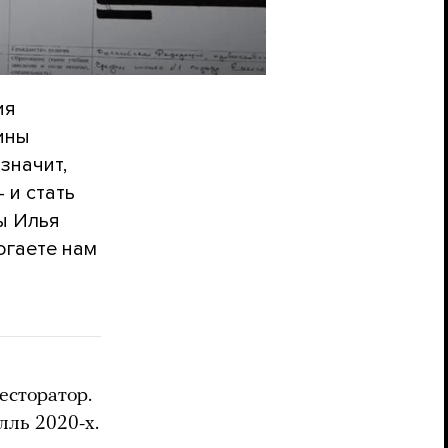
ия
зины
 значит,
 и стать
ы Илья
огаете нам
есторатор.
лль 2020-х.