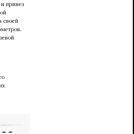
 и привез
вой
а своей
ометров.
шевой
го
их