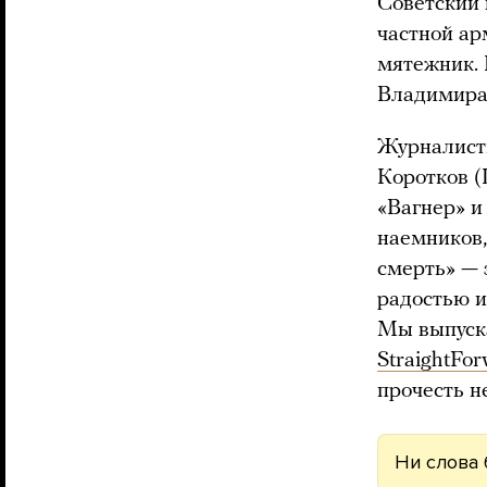
Советский 
частной ар
мятежник. 
Владимира
Журналисты
Коротков (
«Вагнер» и
наемников,
смерть» — 
радостью и
Мы выпуска
StraightFo
прочесть н
Ни слова