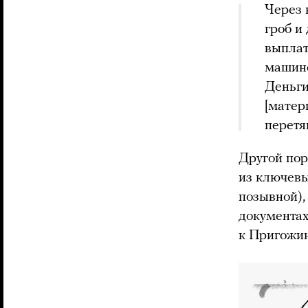
Через 
гроб и
выплат
машине
Деньги
[матер
перетя
Другой пор
из ключевы
позывной),
документах
к Пригожин