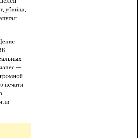
аделец
, убийца,
апугал
Денис
ВК
реальных
изнес —
огромной
з печати.
а
огли