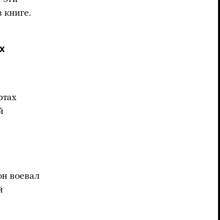
 книге.
х
ртах
й
он воевал
й