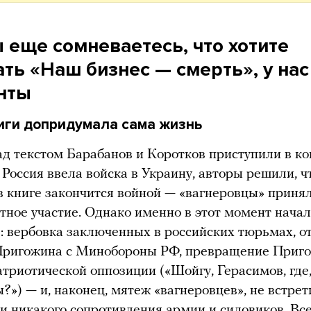
 еще сомневаетесь, что хотите
ть «Наш бизнес — смерть», у нас
нты
иги допридумала сама жизнь
ад текстом Барабанов и Коротков приступили в к
а Россия ввела войска в Украину, авторы решили, ч
в книге закончится войной — «вагнеровцы» принял
тное участие. Однако именно в этот момент нача
: вербовка заключенных в российских тюрьмах, 
Пригожина с Минобороны РФ, превращение Приг
атриотической оппозиции («Шойгу, Герасимов, где,
?») — и, наконец, мятеж «вагнеровцев», не встре
и никакого сопротивления армии и силовиков. Все