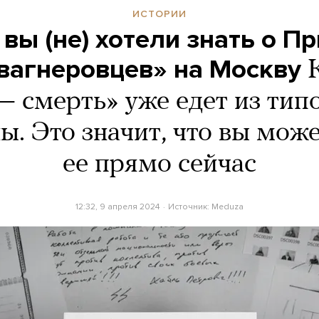
ИСТОРИИ
о вы (не) хотели знать о П
«вагнеровцев» на Москву
— смерть» уже едет из ти
ы. Это значит, что вы мож
ее прямо сейчас
12:32, 9 апреля 2024
Источник:
Meduza