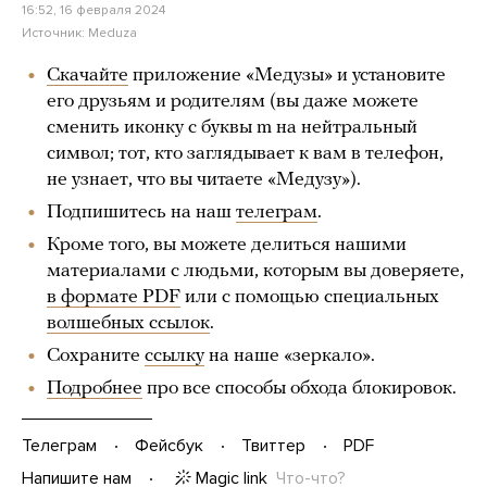
16:52, 16 февраля 2024
Источник:
Meduza
Скачайте
приложение «Медузы» и установите
его друзьям и родителям (вы даже можете
сменить иконку с буквы m на нейтральный
символ; тот, кто заглядывает к вам в телефон,
не узнает, что вы читаете «Медузу»).
Подпишитесь на наш
телеграм
.
Кроме того, вы можете делиться нашими
материалами с людьми, которым вы доверяете,
в формате PDF
или с помощью специальных
волшебных ссылок
.
Сохраните
ссылку
на наше «зеркало».
Подробнее
про все способы обхода блокировок.
Телеграм
Фейсбук
Твиттер
PDF
Magic link
Что-что?
Напишите нам