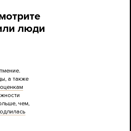
смотрите
дили люди
тмение.
ы, а также
оценкам
ожности
ольше, чем,
одлилась