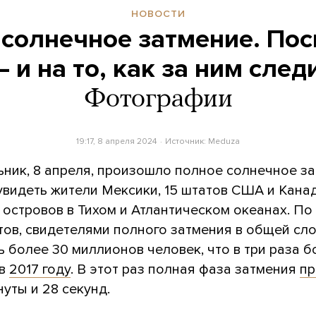
НОВОСТИ
солнечное затмение. По
— и на то, как за ним сле
Фотографии
19:17, 8 апреля 2024
Источник:
Meduza
ьник, 8 апреля, произошло полное солнечное за
увидеть жители Мексики, 15 штатов США и Канад
 островов в Тихом и Атлантическом океанах. По
тов, свидетелями полного затмения в общей сл
ь более 30 миллионов человек, что в три раза б
 в
2017 году
. В этот раз полная фаза затмения
пр
уты и 28 секунд.