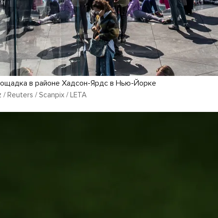
ощадка в районе Хадсон-Ярдс в Нью-Йорке
/ Reuters / Scanpix / LETA