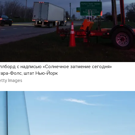
лборд с надписью «Солнечное затмение сегодня»
гара-Фолс, штат Нью-Йорк
etty Images