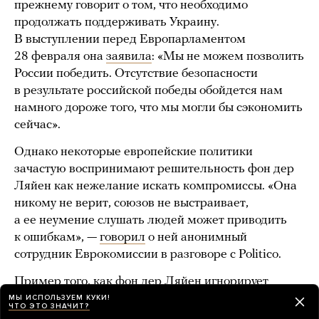
прежнему говорит о том, что необходимо
продолжать поддерживать Украину.
В выступлении перед Европарламентом
28 февраля она
заявила
: «Мы не можем позволить
России победить. Отсутствие безопасности
в результате российской победы обойдется нам
намного дороже того, что мы могли бы сэкономить
сейчас».
Однако некоторые европейские политики
зачастую воспринимают решительность фон дер
Ляйен как нежелание искать компромиссы. «Она
никому не верит, союзов не выстраивает,
а ее неумение слушать людей может приводить
к ошибкам», —
говорил
о ней анонимный
сотрудник Еврокомиссии в разговоре с Politico.
Пример того, как фон дер Ляйен игнорирует
мнение своих коллег, — ее визит в кибуц
Кфар-Аза
МЫ ИСПОЛЬЗУЕМ КУКИ!
ЧТО ЭТО ЗНАЧИТ?
после начала новой войны между Израилем