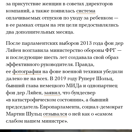
за присутствие женщин в советах директоров
компаний, а также появилась
система
оплачиваемых отпусков по уходу за ребенком —
в ее рамках отцам на эти цели предоставлялись
два дополнительных месяца.
После парламентских выборов 2013 года фон дер
Ляйен возглавила министерство обороны ФРГ —
и последующие шесть лет создавала свой образ
эффективного руководителя. Правда,
ее
фотографии
на фоне военной техники убедили
далеко не на всех. В 2019 году Руперт Шольц,
бывший глава немецкого МИДа и однопартиец
фон дер Ляйен,
заявил
, что бундесвер
«в катастрофическом состоянии», а бывший
председатель Европарламента, социал-демократ
Мартин Шульц
отзывался
о ней как о «самом
слабом нашем министре».