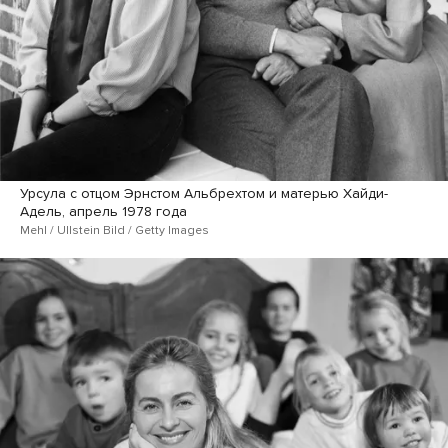
Урсула с отцом Эрнстом Альбрехтом и матерью Хайди-
Адель, апрель 1978 года
Mehl / Ullstein Bild / Getty Images