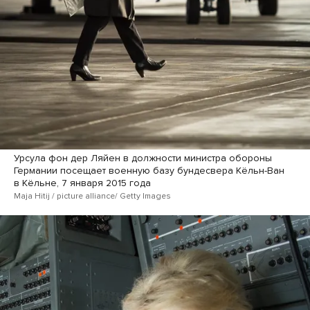
Урсула фон дер Ляйен в должности министра обороны
Германии посещает военную базу бундесвера Кёльн-Ван
в Кёльне, 7 января 2015 года
Maja Hitij / picture alliance/ Getty Images