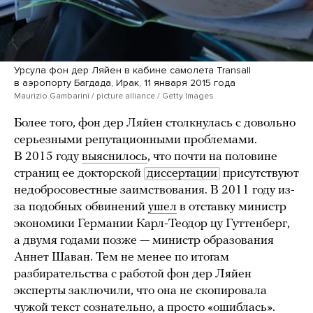
Урсула фон дер Ляйен в кабине самолета Transall
в аэропорту Багдада, Ирак, 11 января 2015 года
Maurizio Gambarini / picture alliance / Getty Images
Более того, фон дер Ляйен столкнулась с довольно
серьезными репутационными проблемами.
В 2015 году
выяснилось
, что почти на половине
страниц ее докторской
диссертации
присутствуют
недобросовестные заимствования. В 2011 году из-
за подобных обвинений
ушел
в отставку министр
экономики Германии Карл-Теодор цу Гуттенберг,
а двумя годами позже — министр образования
Аннет Шаван. Тем не менее по итогам
разбирательства с работой фон дер Ляйен
эксперты заключили, что она не скопировала
чужой текст сознательно, а просто «ошиблась».