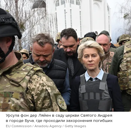
Урсула фон дер Ляйен в саду церкви Святого Андрея
в городе Буча, где проходили захоронения погибших
EU Commission / Anadolu Agency / Getty Images