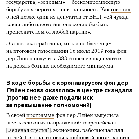
государства; «зеленым» — бескомпромиссную
борьбу за углеродную нейтральность. Как
говорил
о ней позже один из депутатов от ЕНП, «ей чужда
какая-либо идеология, она могла бы быть
председателем от любой партии».
Эта тактика сработала, хоть и не блестяще:
на итоговом голосовании 16 июля 2019 года фон
дер Ляйен получила 383 голоса евродепутатов —
на девять больше необходимого минимума.
В ходе борьбы с коронавирусом фон дер
Ляйен снова оказалась в центре скандала
(против нее даже подали иск
за превышение полномочий)
В своей
программе
фон дер Ляйен выделила
шесть основных направлений: «европейская
„зеленая сделка“
; экономика, работающая для
людей; Европа, готовая к цифровой эпохе; защита