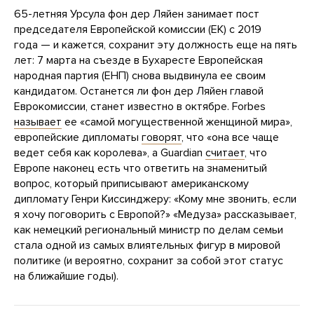
65-летняя Урсула фон дер Ляйен занимает пост
председателя Европейской комиссии (ЕК) с 2019
года — и кажется, сохранит эту должность еще на пять
лет: 7 марта на съезде в Бухаресте Европейская
народная партия (ЕНП) снова выдвинула ее своим
кандидатом. Останется ли фон дер Ляйен главой
Еврокомиссии, станет известно в октябре. Forbes
называет
ее «самой могущественной женщиной мира»,
европейские дипломаты
говорят
, что «она все чаще
ведет себя как королева», а Guardian
считает
, что
Европе наконец есть что ответить на знаменитый
вопрос, который приписывают американскому
дипломату Генри Киссинджеру: «Кому мне звонить, если
я хочу поговорить с Европой?» «Медуза» рассказывает,
как немецкий региональный министр по делам семьи
стала одной из самых влиятельных фигур в мировой
политике (и вероятно, сохранит за собой этот статус
на ближайшие годы).