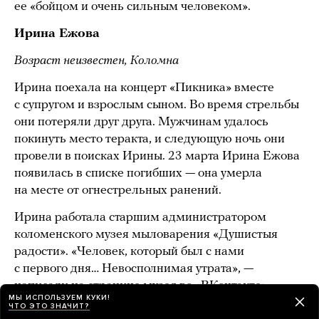
ее «бойцом и очень сильным человеком».
Ирина Ежова
Возраст неизвестен, Коломна
Ирина поехала на концерт «Пикника» вместе
с супругом и взрослым сыном. Во время стрельбы
они потеряли друг друга. Мужчинам удалось
покинуть место теракта, и следующую ночь они
провели в поисках Ирины. 23 марта Ирина Ежова
появилась в списке погибших — она умерла
на месте от огнестрельных ранений.
Ирина работала старшим администратором
коломенского музея мыловарения «Душистыя
радости». «Человек, который был с нами
с первого дня… Невосполнимая утрата», —
написали
на странице музея во «ВКонтакте».
МЫ ИСПОЛЬЗУЕМ КУКИ!
ЧТО ЭТО ЗНАЧИТ?
Наталья Зудина