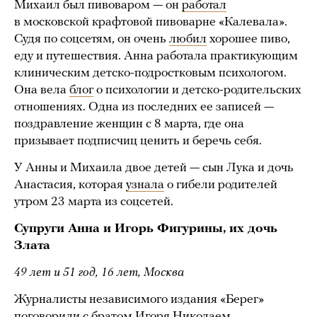
Михаил был пивоваром — он
работал
в московской крафтовой пивоварне «Калевала».
Судя по соцсетям, он очень
любил
хорошее пиво,
еду и путешествия. Анна работала практикующим
клиническим детско-подростковым психологом.
Она вела
блог
о психологии и детско-родительских
отношениях. Одна из последних ее записей —
поздравление женщин с 8 марта, где она
призывает подписчиц ценить и беречь себя.
У Анны и Михаила двое детей — сын Лука и дочь
Анастасия, которая
узнала
о гибели родителей
утром 23 марта из соцсетей.
Супруги Анна и Игорь Фигурины, их дочь
Злата
49 лет и 51 год, 16 лет, Москва
Журналисты независимого издания «Берег»
поговорили
с братом Игоря Николаем