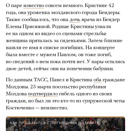
О паре
известно
совсем немного. Кристине 42
года, она уроженка молдавского города Бендеры.
Также сообщалось, что она
дочь
врача из Бендер
Елены Присяжной. Родные Кристины узнали
ее на одном из видео со сценами стрельбы:
женщина пряталась за сиденьями. Затем близкие
нашли ее имя в списке погибших. На концерте
была вместе с мужем Павлом, он тоже погиб,
но сведений о нем пока почти нет. У пары остались
двое детей, сейчас они на попечении бабушки.
По данным ТАСС, Павел и Кристина
оба
граждане
Молдовы. 25 марта посольство республики
Молдова
подтвердило
гибель одного из своих
граждан, но был ли это кто-то из супружеской четы
Костюченко — неизвестно.
КАК ПРОЩАЮТСЯ С ПОГИБШИМИ В ТЕРАКТЕ