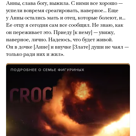
Анны, слава богу, выжила. С ними все хорошо —
успели вовремя среагировать, наверное… Еще
у Анны остались мать и отец, которые болеют, и…
Ее отцу я сегодня сам все сообщил. Не знаю, как
он переживает это. Приеду [к нему] — увижу,
наверное, лично. Надеюсь, что будет живой.
Он в дочке [Анне] и внучке [Злате] души не чаял —
только ради них и жил».
ПОДРОБНЕЕ О СЕМЬЕ ФИГУРИНЫХ