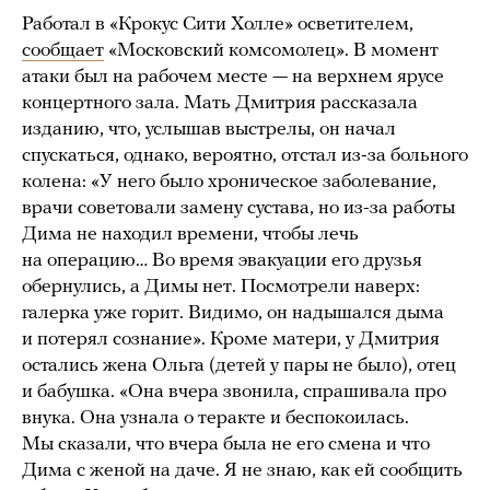
Работал в «Крокус Сити Холле» осветителем,
сообщает
«Московский комсомолец». В момент
атаки был на рабочем месте — на верхнем ярусе
концертного зала. Мать Дмитрия рассказала
изданию, что, услышав выстрелы, он начал
спускаться, однако, вероятно, отстал из-за больного
колена: «У него было хроническое заболевание,
врачи советовали замену сустава, но из-за работы
Дима не находил времени, чтобы лечь
на операцию… Во время эвакуации его друзья
обернулись, а Димы нет. Посмотрели наверх:
галерка уже горит. Видимо, он надышался дыма
и потерял сознание». Кроме матери, у Дмитрия
остались жена Ольга (детей у пары не было), отец
и бабушка. «Она вчера звонила, спрашивала про
внука. Она узнала о теракте и беспокоилась.
Мы сказали, что вчера была не его смена и что
Дима с женой на даче. Я не знаю, как ей сообщить