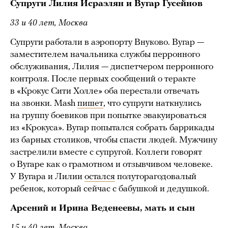
Супруги Лилия Исраэлян и Вугар Гусейнов
33 и 40 лет, Москва
Супруги работали в аэропорту Внуково. Вугар —
заместителем начальника службы перронного
обслуживания, Лилия — диспетчером перронного
контроля. После первых сообщений о теракте
в «Крокус Сити Холле» оба перестали отвечать
на звонки. Mash
пишет
, что супруги наткнулись
на группу боевиков при попытке эвакуироваться
из «Крокуса». Вугар попытался собрать баррикады
из барных столиков, чтобы спасти людей. Мужчину
застрелили вместе с супругой. Коллеги говорят
о Вугаре как о грамотном и отзывчивом человеке.
У Вугара и Лилии
остался
полуторагодовалый
ребенок, который сейчас с бабушкой и дедушкой.
Арсений и Ирина Веденеевы, мать и сын
15 и 40 лет, Москва