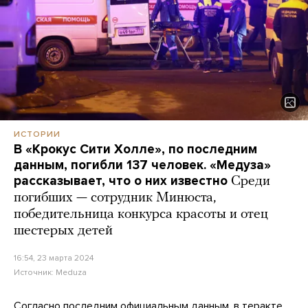
ИСТОРИИ
В «Крокус Сити Холле», по последним
данным, погибли 137 человек. «Медуза»
рассказывает, что о них известно
Среди
погибших — сотрудник Минюста,
победительница конкурса красоты и отец
шестерых детей
16:54, 23 марта 2024
Источник:
Meduza
Согласно
последним
официальным данным, в теракте