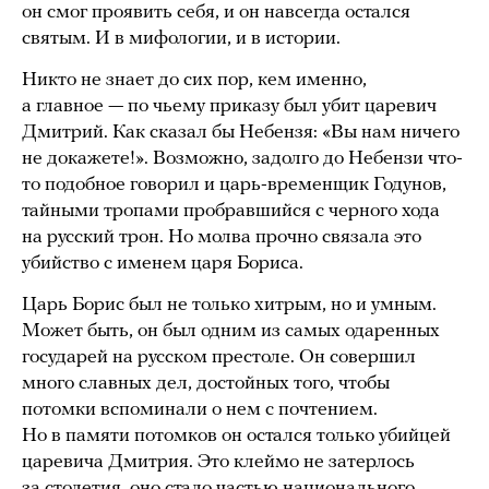
он смог проявить себя, и он навсегда остался
святым. И в мифологии, и в истории.
Никто не знает до сих пор, кем именно,
а главное — по чьему приказу был убит царевич
Дмитрий. Как сказал бы Небензя: «Вы нам ничего
не докажете!». Возможно, задолго до Небензи что-
то подобное говорил и царь-временщик Годунов,
тайными тропами пробравшийся с черного хода
на русский трон. Но молва прочно связала это
убийство с именем царя Бориса.
Царь Борис был не только хитрым, но и умным.
Может быть, он был одним из самых одаренных
государей на русском престоле. Он совершил
много славных дел, достойных того, чтобы
потомки вспоминали о нем с почтением.
Но в памяти потомков он остался только убийцей
царевича Дмитрия. Это клеймо не затерлось
за столетия, оно стало частью национального