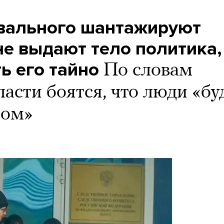
вального шантажируют
не выдают тело политика,
ь его тайно
По словам
асти боятся, что люди «бу
мом»