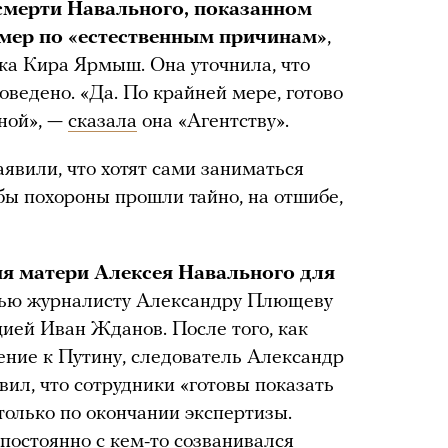
смерти Навального, показанном
 умер по «естественным причинам»
,
ка Кира Ярмыш. Она уточнила, что
ведено. «Да. По крайней мере, готово
ной», —
сказала
она «Агентству».
явили, что хотят сами заниматься
обы похороны прошли тайно, на отшибе,
я матери Алексея Навального для
ью журналисту Александру Плющеву
ией Иван Жданов. После того, как
ние к Путину, следователь Александр
вил, что сотрудники «готовы показать
 только по окончании экспертизы.
постоянно с кем-то созванивался