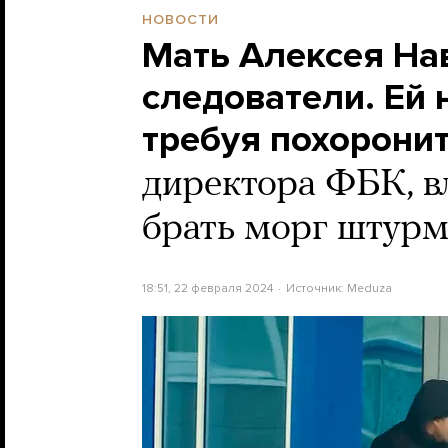
НОВОСТИ
Мать Алексея На
следователи. Ей 
требуя похоронит
директора ФБК, вл
брать морг штур
18:51, 22 февраля 2024
Источник:
Meduza