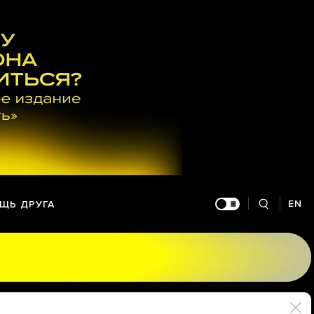
EN
ЩЬ ДРУГА