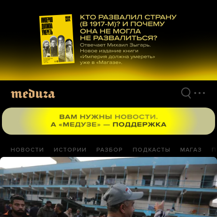
Перейти
к
материалам
НОВОСТИ
ИСТОРИИ
РАЗБОР
ПОДКАСТЫ
МАГАЗ
П