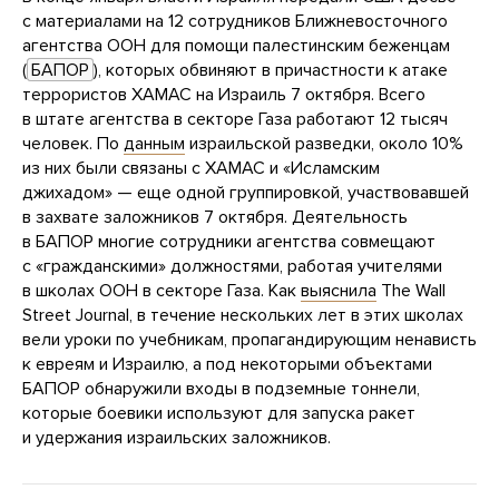
с материалами на 12 сотрудников Ближневосточного
агентства ООН для помощи палестинским беженцам
(
БАПОР
), которых обвиняют в причастности к атаке
террористов ХАМАС на Израиль 7 октября. Всего
в штате агентства в секторе Газа работают 12 тысяч
человек. По
данным
израильской разведки, около 10%
из них были связаны с ХАМАС и «Исламским
джихадом» — еще одной группировкой, участвовавшей
в захвате заложников 7 октября. Деятельность
в БАПОР многие сотрудники агентства совмещают
с «гражданскими» должностями, работая учителями
в школах ООН в секторе Газа. Как
выяснила
The Wall
Street Journal, в течение нескольких лет в этих школах
вели уроки по учебникам, пропагандирующим ненависть
к евреям и Израилю, а под некоторыми объектами
БАПОР обнаружили входы в подземные тоннели,
которые боевики используют для запуска ракет
и удержания израильских заложников.