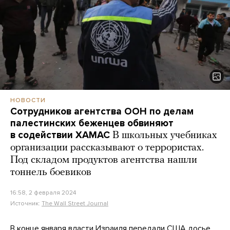
НОВОСТИ
Сотрудников агентства ООН по делам
палестинских беженцев обвиняют
в содействии ХАМАС
В школьных учебниках
организации рассказывают о террористах.
Под складом продуктов агентства нашли
тоннель боевиков
16:58, 2 февраля 2024
Источник:
The Wall Street Journal
В конце января власти Израиля передали США досье