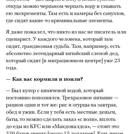
откуда можно черпаком черпать воду и смывать
ею экскременты. Там есть и камеры без санузлов,
где сидят какие-то криминальные элементы.
Я даже пожалел, что никто из нас не писатель или
сценарист. У каждого человека, который там
сидит, грандиозная судьба. Там, например, есть
абсолютно легендарный китайский слепой дед,
который сидит [в миграционном центре] уже 23
года.
— Как вас кормили и поили?
— Был кулер с кипяченой водой, который
постоянно пополнялся. Трехразовое питание —
рацион один и тот же: рис и огурцы на завтрак,
обед и ужин. Если у тебя есть местные деньги,
баты, то можно сделать заказ «с воли», вплоть
до еды из KFC или «Макдоналдса», — стоит это
520 батов сверху [около 15 долларов]. Есть некое