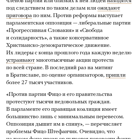
членов партии или близких к ней людей
находятся
под следствием по таким делам или
ожидают
приговора
по ним. Против реформы выступает
парламентская оппозиция — либеральные партии
«Прогрессивная Словакия» и «Свобода
и солидарность», а также консервативное
Христианско-демократическое движение.
Их лидеры c конца прошлого года каждую неделю
устраивают
многотысячные акции протеста
по всей стране. В последний раз на митинг
в Братиславе, по оценке организаторов,
пришли
более 27 тысяч участников.
«Против партии Фицо и его правительства
протестуют тысячи недовольных граждан.
В парламенте его правящая коалиция имеет
большинство лишь с минимальным перевесом.
Оппозиция дышит им в спину», — перечисляет
проблемы Фицо Штефанчик. Очевидно, что