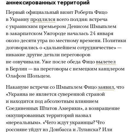
аннексированных территорий
Первый официальный визит Роберта Фицо
в Украину
продлился
всего полдня: встреча
с украинским премьером Денисом Шмыгалем
в закарпатском Ужгороде началась 24 января
около десяти утра по местному времени. Политики
договорились о «дальнейшем сотрудничестве» —
никакие другие детали переговоров
не озвучивали. Уже после обеда Фицо
вылетел
в Берлин — на переговоры с немецким канцлером
Олафом Шольцем.
Накануне встречи со Шмыгалем Фицо
заявил
, что
«Украина не является суверенной страной
и находится под абсолютным влиянием
Соединенных Штатов Америки», а возвращение
оккупированных территорий назвал
«нереальным». «Чего ждут украинцы? Что
россияне уйдут из Донбасса и Луганска? Или