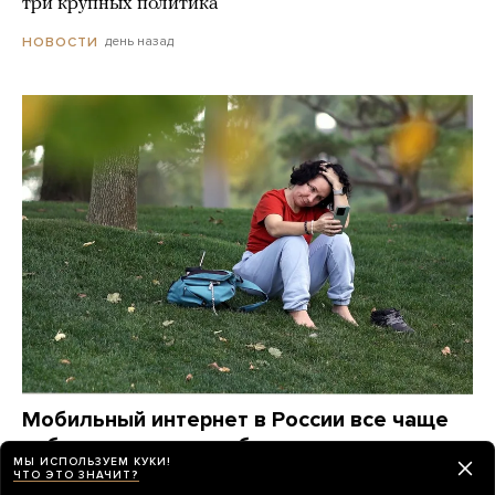
три крупных политика
день назад
НОВОСТИ
Мобильный интернет в России все чаще
работает только по белым спискам
МЫ ИСПОЛЬЗУЕМ КУКИ!
Расскажите, как этот режим ограничений вводится
ЧТО ЭТО ЗНАЧИТ?