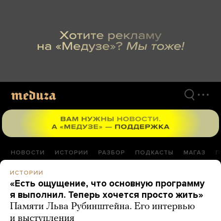
Перейти
к
материалам
НОВОСТИ
ИСТОРИИ
РАЗБОР
ПОДКАСТЫ
МАГАЗ
П
ИСТОРИИ
«Есть ощущение, что основную программу
я выполнил. Теперь хочется просто жить»
Памяти Льва Рубинштейна. Его интервью
и выступления