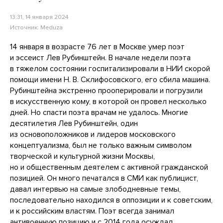
13:31, 14 января 2024
Источник:
Meduza
14 января в возрасте 76 лет в Москве умер поэт
и эссеист Лев Рубинштейн. В начале недели поэта
в тяжелом состоянии госпитализировали в НИИ скорой
помощи имени Н. В. Склифосовского, его сбила машина.
Рубинштейна экстренно прооперировали и погрузили
в искусственную кому, в которой он провел несколько
дней. Но спасти поэта врачам не удалось. Многие
десятилетия Лев Рубинштейн, один
из основоположников и лидеров московского
концептуализма, был не только важным символом
творческой и культурной жизни Москвы,
но и общественным деятелем с активной гражданской
позицией. Он много печатался в СМИ как публицист,
давал интервью на самые злободневные темы,
последовательно находился в оппозиции и к советским,
и к российским властям. Поэт всегда занимал
антивоенную позицию и с 2014 года осуждал