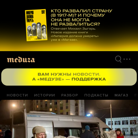
Перейти
к
материалам
НОВОСТИ
ИСТОРИИ
РАЗБОР
ПОДКАСТЫ
МАГАЗ
П