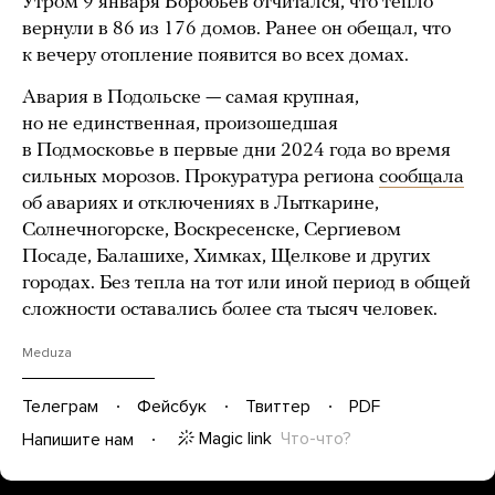
Утром 9 января Воробьев отчитался, что тепло
вернули в 86 из 176 домов. Ранее он обещал, что
к вечеру отопление появится во всех домах.
Авария в Подольске — самая крупная,
но не единственная, произошедшая
в Подмосковье в первые дни 2024 года во время
сильных морозов. Прокуратура региона
сообщала
об авариях и отключениях в Лыткарине,
Солнечногорске, Воскресенске, Сергиевом
Посаде, Балашихе, Химках, Щелкове и других
городах. Без тепла на тот или иной период в общей
сложности оставались более ста тысяч человек.
Meduza
Телеграм
Фейсбук
Твиттер
PDF
Magic link
Что-что?
Напишите нам